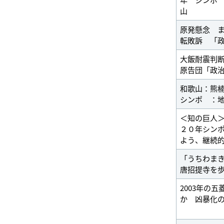
山
原発懸念 
転敗訴 「
大飯耐震判
原告団「政
和歌山：熊
シンポ ：
＜知の巨人
２０年シン
よう、継続
「うちわま
唐招提寺を
2003年の
か 凶暴化の