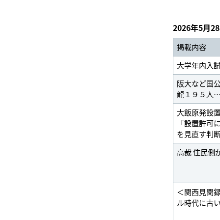
2026年5月2
掲載内容
大学年内入
阪大など国
龍１９５人
大飯原発設
「設置許可
を見直す判
高裁 住民側
＜関西見聞
ル時代に古