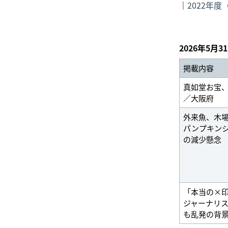
｜
2022年度
2026年5月3
掲載内容
真如堂お宝
／大阪府
外来魚、木
パンプキン
の減少懸念
「本当の×印
ジャーナリス
も乱発の背