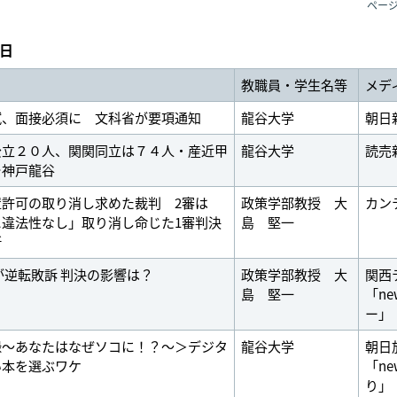
ペー
8日
教職員・学生名等
メデ
試、面接必須に 文科省が要項通知
龍谷大学
朝日
公立２０人、関関同立は７４人・産近甲
龍谷大学
読売
…神戸龍谷
置許可の取り消し求めた裁判 2審は
政策学部教授 大
カン
に違法性なし」取り消し命じた1審判決
島 堅一
断
が逆転敗訴 判決の影響は？
政策学部教授 大
関西
島 堅一
「ne
ー」
録〜あなたはなぜソコに！？〜＞デジタ
龍谷大学
朝日
い本を選ぶワケ
「ne
り」