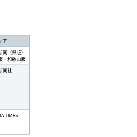
ィア
新聞（県版）
版・和歌山版
新聞社
A TIMES