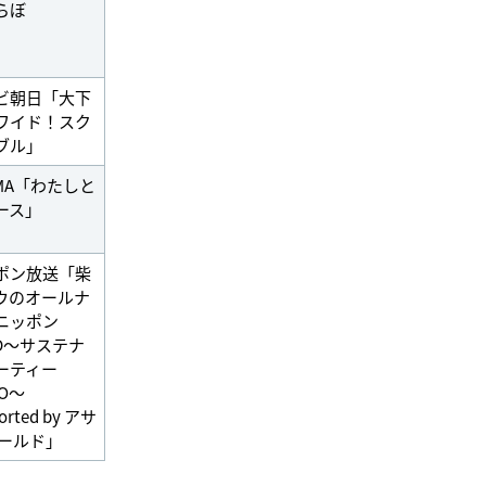
らぼ
ビ朝日「大下
ワイド！スク
ブル」
EMA「わたしと
ース」
ポン放送「柴
ウのオールナ
ニッポン
LD～サステナ
ーティー
IO～
orted by アサ
ゴールド」