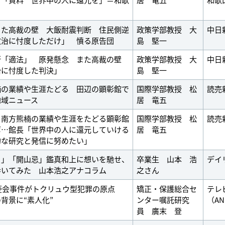
また高裁の壁 大飯耐震判断 住民側逆
政策学部教授 大
中日
政治に忖度しただけ」 憤る原告団
島 堅一
断「適法」 原発懸念 また高裁の壁
政策学部教授 大
中日
治に忖度した判決」
島 堅一
楠の業績や生涯たどる 田辺の顕彰館で
国際学部教授 松
読売
地域ニュース
居 竜五
＞南方熊楠の業績や生涯をたどる顕彰館
国際学部教授 松
読売
ポ…館長「世界中の人に還元していける
居 竜五
的な研究と発信に努めたい」
き」「開山忌」鑑真和上に想いを馳せ、
卒業生 山本 浩
デイ
歩いてみた 山本浩之アナコラム
之さん
五菱会事件がトクリュウ型犯罪の原点
矯正・保護総合セ
テレ
背景に“素人化”
ンター嘱託研究
（A
員 廣末 登