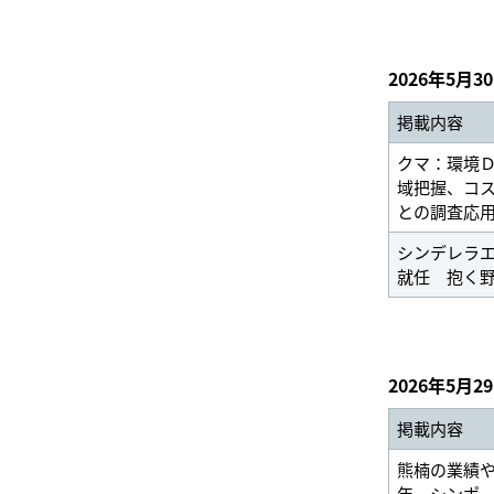
2026年5月3
掲載内容
クマ：環境
域把握、コ
との調査応
シンデレラ
就任 抱く
2026年5月2
掲載内容
熊楠の業績
年 シンポ