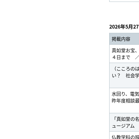
2026年5月2
掲載内容
真如堂お宝
４日まで 
（こころの
い？ 社会
水回り、電
昨年度相談
「真如堂の
ュージアム
仏教学科の