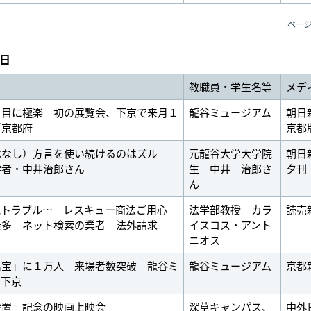
ペー
7日
教職員・学生名等
メデ
、目に極楽 初の展覧会、下京で来月１
龍谷ミュージアム
朝日
／京都府
京都
はなし）方言を使い続けるのはズル
元龍谷大学大学院
朝日
学者・中井治郎さん
生 中井 治郎さ
夕刊
ん
気トラブル… レスキュー商法ご用心
法学部教授 カラ
読売
最多 ネット検索の業者 法外請求
イスコス・アント
ニオス
名宝」に１万人 来場者数突破 龍谷ミ
龍谷ミュージアム
京都
 下京
設置 記念の映画上映会
深草キャンパス、
中外