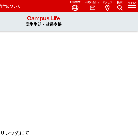
Language
Contact
Access
MENU
寄付について
 You, Unlimited
Campus Life
学生生活・就職支援
リンク先にて