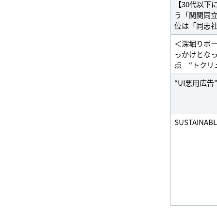
【30代以下
う「関関同
位は「同志社
＜深堀りボー
っかけとな
点 “トクリ
“UI悪用広告
SUSTAINABL