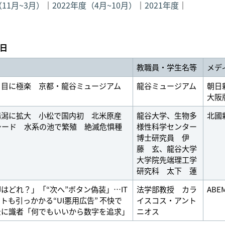
（11月~3月）
｜
2022年度（4月~10月）
｜
2021年度
｜
1日
教職員・学生名等
メデ
、目に極楽 京都・龍谷ミュージアム
龍谷ミュージアム
朝日
大阪
場潟に拡大 小松で国内初 北米原産
龍谷大学、生物多
北國
シード 水系の池で繁殖 絶滅危惧種
様性科学センター
博士研究員 伊
藤 玄、龍谷大学
大学院先端理工学
研究科 太下 蓮
はどれ？」「“次へ”ボタン偽装」…IT
法学部教授 カラ
ABEM
トも引っかかる“UI悪用広告” 不快で
イスコス・アント
景に識者「何でもいいから数字を追求」
ニオス