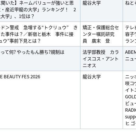
に聞いた】ネームバリューが強いと思
龍谷大学
ねと
立・産近甲龍の大学」ランキング！ 2
大学」、1位は？
ド＞警戒 急増する“トクリュウ” き
矯正・保護総合セ
テレ
った事件は？／新宿と栃木 事件に接
ンター嘱託研究
容子
ュウ”事前下見とは？
員 廣末 登
ラン
”って何? やったもん勝ち?規制は
法学部教授 カラ
AB
イスコス・アント
ニュ
ニオス
E BEAUTY FES 2026
龍谷大学
ニッ
咲コ
イト
GO
ビュ
RAD
supp
ヒ 