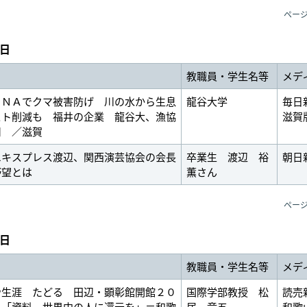
ペー
0日
教職員・学生名等
メデ
ＤＮＡでクマ被害防げ 川の水から生息
龍谷大学
毎日
スト削減も 福井の企業 龍谷大、漁協
滋賀
用 ／滋賀
エキスプレス渡辺、関西演芸協会の会長
卒業生 渡辺 裕
朝日
野望とは
薫さん
ペー
9日
教職員・学生名等
メデ
や生涯 たどる 田辺・顕彰館開館２０
国際学部教授 松
読売
 「資料 世界中の人に還元を」＝和歌
居 竜五
和歌