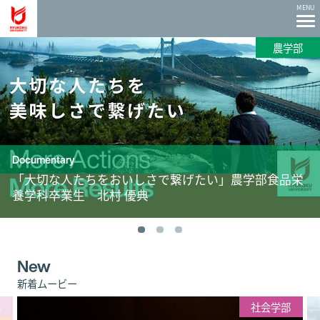
龍谷大学 You, Unlimited
MENU
農学部
Documentary
「大切な人たちをおいしさで繋げたい」農学部食品栄
養学科卒業生 北村 優典
New
新着ムービー
部
社会学部