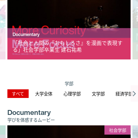
Documentary
「社会と人間の『おもしろさ』を漫画で表現す
る」社会学部卒業生 建石祐希
学部
すべて
大学全体
心理学部
文学部
経済学部
Documentary
学びを体感するムービー
社会学部