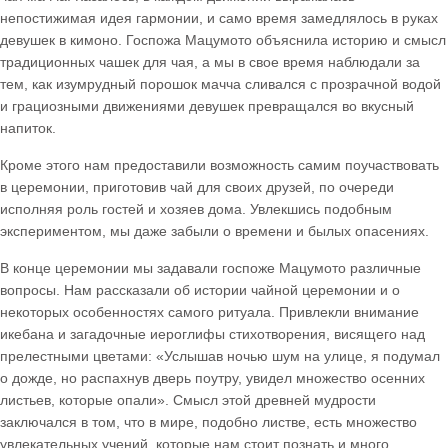
непостижимая идея гармонии, и само время замедлялось в руках
девушек в кимоно. Госпожа Мацумото объяснила историю и смысл
традиционных чашек для чая, а мы в свое время наблюдали за
тем, как изумрудный порошок мачча сливался с прозрачной водой
и грациозными движениями девушек превращался во вкусный
напиток.
Кроме этого нам предоставили возможность самим поучаствовать
в церемонии, приготовив чай для своих друзей, по очереди
исполняя роль гостей и хозяев дома. Увлекшись подобным
экспериментом, мы даже забыли о времени и былых опасениях.
В конце церемонии мы задавали госпоже Мацумото различные
вопросы. Нам рассказали об истории чайной церемонии и о
некоторых особенностях самого ритуала. Привлекли внимание
икебана и загадочные иероглифы стихотворения, висящего над
прелестными цветами: «Услышав ночью шум на улице, я подумал
о дожде, но распахнув дверь поутру, увидел множество осенних
листьев, которые опали». Смысл этой древней мудрости
заключался в том, что в мире, подобно листве, есть множество
увлекательных учений, которые нам стоит познать и много