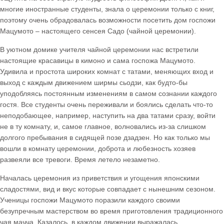
многие иностранные студенты, знала о церемонии только с книг,
поэтому очень обрадовалась возможности посетить дом госпожи
Мацумото – настоящего сенсея Садо (чайной церемонии).
В уютном домике учителя чайной церемонии нас встретили
настоящие красавицы в кимоно и сама госпожа Мацумото.
Удивила и простота широких комнат с татами, меняющих вход и
выход с каждым движением ширмы сьодзи, как будто-бы
уподобляясь постоянным изменениям в самом сознании каждого
гостя. Все студенты очень переживали и боялись сделать что-то
неподобающее, например, наступить на два татами сразу, войти
не в ту комнату, и, самое главное, волновались из-за слишком
долгого пребывания в сидящей позе дзадзен. Но как только мы
вошли в комнату церемонии, доброта и любезность хозяев
развеяли все тревоги. Время летело незаметно.
Началась церемония из приветствия и угощения японскими
сладостями, вид и вкус которые совпадает с нынешним сезоном.
Ученицы госпожи Мацумото поразили каждого своими
безупречным мастерством во время приготовления традиционного
чая мачча. Казалось, в каждом движении выражалась