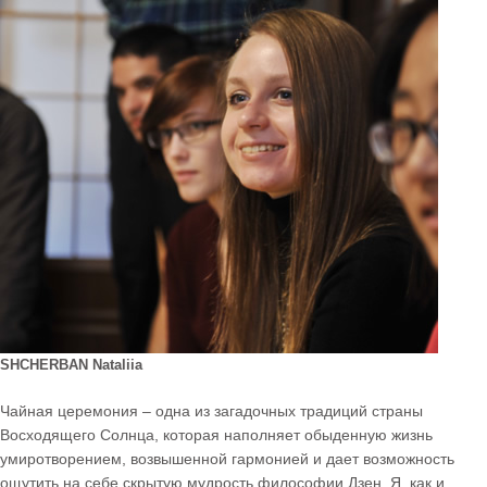
SHCHERBAN Nataliia
Чайная церемония – одна из загадочных традиций страны
Восходящего Солнца, которая наполняет обыденную жизнь
умиротворением, возвышенной гармонией и дает возможность
ощутить на себе скрытую мудрость философии Дзен. Я, как и