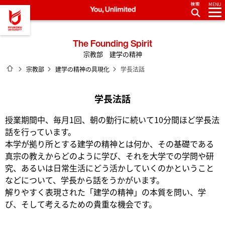
MENU
龍谷大学 You, Unlimited
The Founding Spirit
宗教部 建学の精神
ホーム
宗教部
建学の精神の具現化
学長法話
学長法話
授業期間中、毎月1回、朝の勤行に続いて10分間ほど学長法
話を行っています。
本学が拠り所とする建学の精神とは何か、その基礎である
真宗の教えからどのように学び、それを大学での学問や研
究、あるいは日常生活にどう活かしていくのかということ
などについて、学長から話をうかがいます。
解りやすく表現された「建学の精神」の本質を問い、学
び、そして考えるための貴重な機会です。