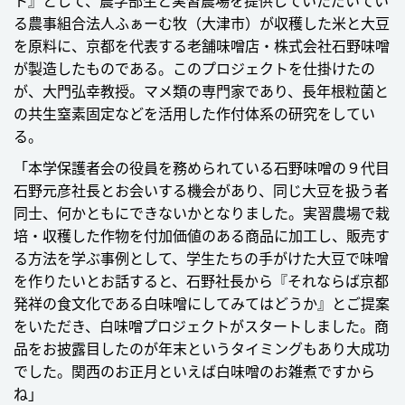
ト』として、農学部生と実習農場を提供していただいてい
る農事組合法人ふぁーむ牧（大津市）が収穫した米と大豆
を原料に、京都を代表する老舗味噌店・株式会社石野味噌
が製造したものである。このプロジェクトを仕掛けたの
が、大門弘幸教授。マメ類の専門家であり、長年根粒菌と
の共生窒素固定などを活用した作付体系の研究をしてい
る。
「本学保護者会の役員を務められている石野味噌の９代目
石野元彦社長とお会いする機会があり、同じ大豆を扱う者
同士、何かともにできないかとなりました。実習農場で栽
培・収穫した作物を付加価値のある商品に加工し、販売す
る方法を学ぶ事例として、学生たちの手がけた大豆で味噌
を作りたいとお話すると、石野社長から『それならば京都
発祥の食文化である白味噌にしてみてはどうか』とご提案
をいただき、白味噌プロジェクトがスタートしました。商
品をお披露目したのが年末というタイミングもあり大成功
でした。関西のお正月といえば白味噌のお雑煮ですから
ね」