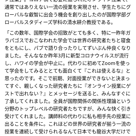
通常ではありえない一流の授業を実現させ、学生たちにグ
ローバルな叡智に出会う機会を創り出したのが国際学部グ
ローバルスタディーズ学科の清水耕介教授である。
「この数年、国際学会の招致がとても多く、特に一昨年ガ
ラパゴスでおこなわれた学会では世界の研究者たちと寝食
をともにし、パブで語り合ったりしてずいぶん仲良くなり
ました。そんななか昨年3月に新型コロナウイルスが流行
し、ハワイの学会が中止に。代わりに初めてZoomを使っ
て学会をしてみるととても面白くて『これは使えるな』と
思ったのです。そこで前期、対面授業ができないと決まっ
てすぐ、親しくなった研究者たちに『オンライン授業にゲ
ストで出れない？』とメッセージを送ると、みんなすぐに
了承してくれました。全員が国際関係の関係性理論という
分野のトップレベルの研究者たちですが、みんな快く引き
受けてくれました。講師料の代わりに私も相手先の授業に
出ることを条件に。これほどの世界の研究者が揃う一流の
授業を連続して受けられるなんて日本でも龍谷大学だけで