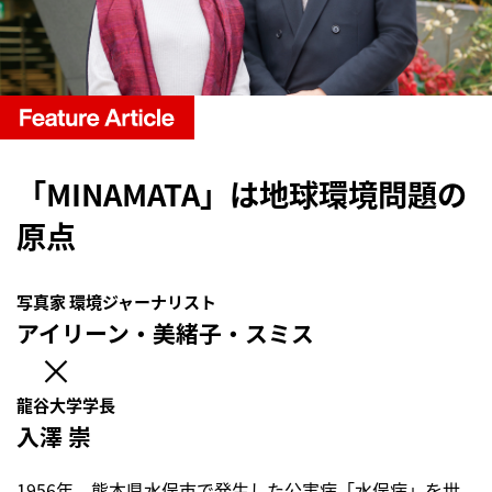
「MINAMATA」は地球環境問題の
原点
写真家 環境ジャーナリスト
アイリーン・美緒子・スミス
×
龍谷大学学長
入澤 崇
1956年、熊本県水俣市で発生した公害病「水俣病」を世