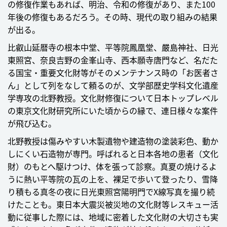
の修復作業もあれば、明治、令和の修復があり、また100
年後の修復もあるだろう。その時、現代の取り組みの結果
が出る。
比叡山延暦寺の根本中堂、平等院鳳凰堂、嚴島神社、日光
東照宮、奈良吉野の金峯山寺、西本願寺唐門など、名だた
る国宝・重要文化財等がそのメンテナンス時の「お医者さ
ん」として列をなして頼るのが、文学部歴史学科文化遺産
学専攻の北野教授。
文化財修復について日本トップレベル
の東京文化財研究所にいた頃からの縁で、連日様々な案件
が飛び込む。
北野教授は傷みやすい木製遺物や建造物の塗装彩色、動か
しにくい石造物が専門。呼ばれると日本各地の患者（文化
財）のもとへ駆けつけ、体を張って診察。真夏の焼けるよ
うに熱い平等院の瓦の上を、裸足で歩いて登ったり、雪降
り積もる真冬の夜に日光東照宮陽明門でX線写真を撮り続
けたことも。東日本大震災被災地の文化財等レスキュー活
動に従事した際には、地域に密着した文化財の大切さも実