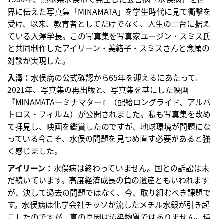
界に伝えた写真集「MINAMATA」を学生時代に見て衝撃を
受け、以来、教育者としてだけでなく、人生の土台に据え
ている入澤学長。この写真集を写真家ユージン・スミス氏
と共同制作したアイリーン・美緒子・スミスさんと念願の
対談が実現した。
入澤：
水俣病の公式確認から65年を迎えるにあたって、
2021年、写真集の再出版と、写真集を基にした映画
『MINAMATAーミナマター』（配給ロングライド、アルバ
トロス・フィルム）が公開されました。私も写真集を改め
て拝見し、映画を鑑賞したのですが、地球環境が問題にな
っている今こそ、水俣の問題を見つめ直す必要があると強
く感じました。
アイリーン：
水俣病は終わっていません。国との訴訟は未
だ続いています。高度経済成長の負の遺産ともいわれます
が、決して過去の問題ではなく、今、取り組むべき課題で
す。水俣病は化学会社チッソが流したメチル水銀が引き起
こしたのですが、真の原因は汚染物質ではありません。環