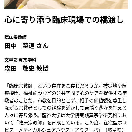
心に寄り添う臨床現場での橋渡し
臨床宗教師
田中ﾠ至道 さん
文学部 真宗学科
森田ﾠ敬史 教授
「臨床宗教師」という存在をご存じだろうか。被災地や医
療機関、福祉施設などの公共空間で心のケアを提供する宗
教者のことだ。布教を目的とせず、相手の価値観を尊重し
ながら宗教者としての経験を活かして苦悩や悲嘆を抱える
人々に寄り添う。龍谷大学は大学院実践真宗学研究科にお
いて「臨床宗教師」を育成している。この度、在宅型ホス
ピス「メディカルシェアハウス・アミターバ」（岐阜県）