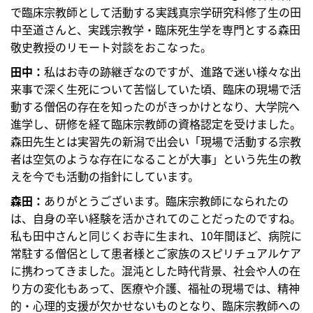
で臨床宗教師として活動する実践真宗学研究科修了生の田
中至道さんと、実践宗教学・臨床死生学を専門とする森田
敬史教授のリモート対談をおこなった。
田中：
私はお寺の跡継ぎなのですが、進路で迷い様々な出
来事で深く生死について苦悩していた頃、臨床の現場で活
動する僧侶の存在を知ったのがきっかけとなり、大学院へ
進学し、研修を経て臨床宗教師の資格認定を受けました。
森田先生とは実習先の新潟で出会い「現場で活動する宗教
者は空気のような存在になることが大事」という先生の教
えを今でも活動の指針にしています。
森田：
ありがとうございます。臨床宗教師になられたの
は、自身の辛い経験を活かされてのことだったのですね。
私も田中さんと同じくお寺に生まれ、10年間ほど、病院に
常駐する僧侶として患者様とご家族のスピリチュアルケア
に携わってきました。混沌とした時代背景、社会や人の在
り方の変化もあって、医療や介護、福祉の現場では、精神
的・心理的支援が欠かせないものとなり、臨床宗教師への