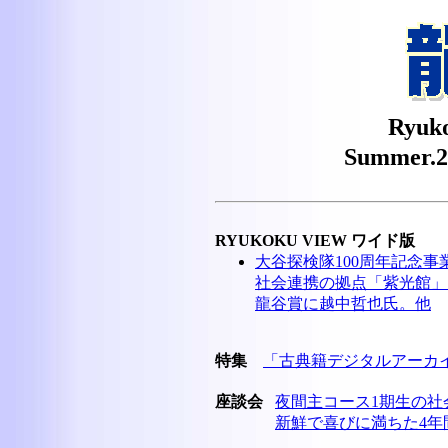
Ryuko
Summer.
RYUKOKU VIEW ワイド版
大谷探検隊100周年記念事
社会連携の拠点「紫光館」
龍谷賞に越中哲也氏。他
特集
「古典籍デジタルアーカ
座談会
夜間主コース1期生の社
新鮮で喜びに満ちた4年