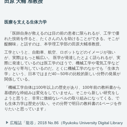
田原 大輔 准教授
医療を支える生体力学
「医師自身が救えるのは目の前の患者に限られるが、工学で優
れた技術を作ると、たくさんの人を助けることができる。そこが
醍醐味」と話すのは、本学理工学部の田原大輔准教授。
工学というと、自動車、航空、ロボットなどのイメージが強い
が、実際はもっと幅広い。 医学が発達したとよく語られるが、実
際に発達しているのは医工学のほうで、機械工学や電気工学など
がかなり寄与しているのだ。とくに機械工学のなかでも「生体力
学」という、日本ではまだ40～50年の比較的新しい分野の発展が
関係している。
「機械工学自体は100年以上の歴史があり、100年前の教科書から
基礎的な枠組みは変化をしていません。そこから新しい研究をし
ようと思うと、非常に微細なレベルの取り組みになってくる。で
も生体力学は歴史が浅い。その分野で明日の教科書の1ページを作
りたいと思っています」
広報誌「龍谷」2018 No.86（Ryukoku University Digital Library