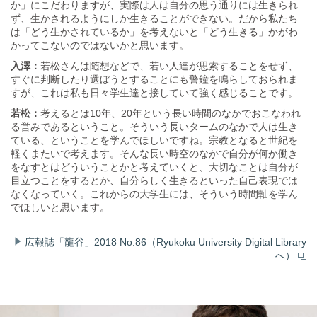
か」にこだわりますが、実際は人は自分の思う通りには生きられ
ず、生かされるようにしか生きることができない。だから私たち
は「どう生かされているか」を考えないと「どう生きる」かがわ
かってこないのではないかと思います。
入澤：
若松さんは随想などで、若い人達が思索することをせず、
すぐに判断したり選ぼうとすることにも警鐘を鳴らしておられま
すが、これは私も日々学生達と接していて強く感じることです。
若松：
考えるとは10年、20年という長い時間のなかでおこなわれ
る営みであるということ。そういう長いタームのなかで人は生き
ている、ということを学んでほしいですね。宗教となると世紀を
軽くまたいで考えます。そんな長い時空のなかで自分が何か働き
をなすとはどういうことかと考えていくと、大切なことは自分が
目立つことをするとか、自分らしく生きるといった自己表現では
なくなっていく。これからの大学生には、そういう時間軸を学ん
でほしいと思います。
広報誌「龍谷」2018 No.86（Ryukoku University Digital Library
へ）