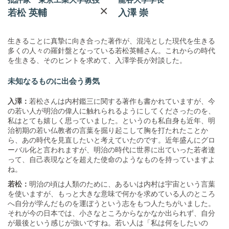
×
若松 英輔
入澤 崇
生きることに真摯に向き合った著作が、混沌とした現代を生きる
多くの人々の羅針盤となっている若松英輔さん。これからの時代
を生きる、そのヒントを求めて、入澤学長が対談した。
未知なるものに出会う勇気
入澤：
若松さんは内村鑑三に関する著作も書かれていますが、今
の若い人が明治の偉人に触れられるようにしてくださったのを、
私はとても嬉しく思っていました。というのも私自身も近年、明
治初期の若い仏教者の言葉を掘り起こして胸を打たれたことか
ら、あの時代を見直したいと考えていたのです。近年盛んにグロ
ーバル化と言われますが、明治の時代に世界に出ていった若者達
って、自己表現などを超えた使命のようなものを持っていますよ
ね。
若松：
明治の頃は人類のために、あるいは内村は宇宙という言葉
を使いますが、もっと大きな意味で何かを求めている人のところ
へ自分が学んだものを運ぼうという志をもつ人たちがいました。
それが今の日本では、小さなところからなかなか出られず、自分
が最後という感じが強いですね。若い人は「私は何をしたいの