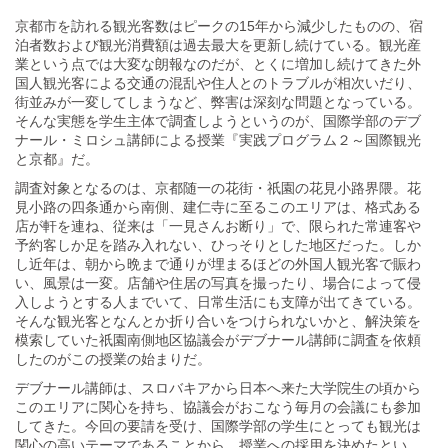
京都市を訪れる観光客数はピークの15年から減少したものの、宿
泊者数および観光消費額は過去最大を更新し続けている。観光産
業という点では大変な朗報なのだが、とくに増加し続けてきた外
国人観光客による交通の混乱や住人とのトラブルが相次いだり、
街並みが一変してしまうなど、弊害は深刻な問題となっている。
そんな実態を学生主体で調査しようというのが、国際学部のデブ
ナール・ミロシュ講師による授業『実践プログラム２～国際観光
と京都』だ。
調査対象となるのは、京都随一の花街・祇園の花見小路界隈。花
見小路の四条通から南側、建仁寺に至るこのエリアは、格式ある
店が軒を連ね、従来は「一見さんお断り」で、限られた常連客や
予約客しか足を踏み入れない、ひっそりとした地区だった。しか
し近年は、朝から晩まで通りが埋まるほどの外国人観光客で賑わ
い、風景は一変。店舗や住居の写真を撮ったり、場合によって侵
入しようとする人までいて、日常生活にも支障が出てきている。
そんな観光客となんとか折り合いをつけられないかと、解決策を
模索していた祇園南側地区協議会がデブナール講師に調査を依頼
したのがこの授業の始まりだ。
デブナール講師は、スロバキアから日本へ来た大学院生の頃から
このエリアに関心を持ち、協議会がおこなう毎月の会議にも参加
してきた。今回の要請を受け、国際学部の学生にとっても観光は
関心の高いテーマであることから、授業への採用を決めたとい