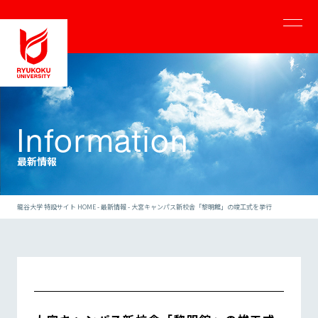
龍谷大学
Information
最新情報
龍谷大学 特設サイト HOME
-
最新情報
-
大宮キャンパス新校舎「黎明館」の竣工式を挙行