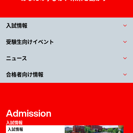
在学生学内の方
卒業生の方
arrow_forward_ios
arrow_forward_ios
保護者の方
企業・一般の方
arrow_forward_ios
arrow_forward_ios
入試情報
arrow_forward_ios
寄付について
arrow_forward_ios
受験生向けイベント
arrow_forward_ios
日本語
English
中文
ニュース
arrow_forward_ios
合格者向け情報
arrow_forward_ios
Admission
入試情報
入試情報