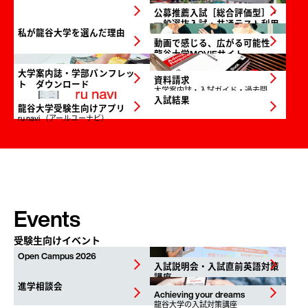
arrow_forward_ios
arrow_forward_ios
公募推薦入試［総合評価型］・
一般選抜入試・共通テスト利用
私が龍谷大学を選んだ理由
入試のポイント
arrow_forward_ios
arrow_forward_ios
動画で感じる、広がる可能性
龍谷大学MOVIEサイト
大学案内誌・学部パンフレッ
arrow_forward_ios
arrow_forward_ios
資料請求
ト ダウンロード
大学案内誌・入試ガイド・過去問
題集
入試結果
arrow_forward_ios
arrow_forward_ios
龍谷大学受験生向けアプリ
ru navi （アールユーナビ）
Events
受験生向けイベント
Open Campus 2026
arrow_forward_ios
arrow_forward_ios
入試説明会・入試直前英語対策
講座
進学相談会
arrow_forward_ios
arrow_forward_ios
Achieving your dreams
龍谷大学の入試対策講座