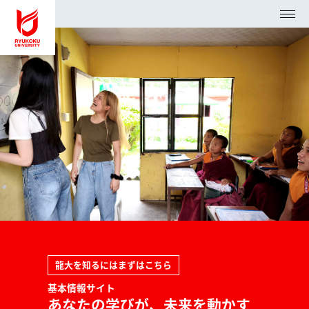
アク
資料請
検
セス
求
索
入試・オープンキャンパス
学部・大学院
大学紹介・研究
学生生活・就職支援
ニュースセンター
arrow_forward_ios
龍大を知るにはまずはこちら
受験生の方
arrow_forward_ios
基本情報サイト
あなたの学びが、未来を動かす