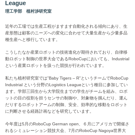
League
理工学部 植村渉研究室
近年の工場では生産工程がますます自動化される傾向にあり、生
産形態は顧客のニーズへの変化に合わせて大量生産から少量多品
種生産へと移行しています。
こうしたなか産業ロボットの技術進化が期待されており、自律移
動ロボット制御の世界大会であるRoboCupにおいても、Industrial
という産業ロボットを扱った競技が行われています。
私たち植村研究室では”Baby Tigers – R”というチームでRoboCup
Industrial という分野のLogistics Leagueという種目に参加してい
ます。学部三回生から大学院生までの学生がチームを組み、ロボ
ットの目の役割を担うセンサの制御や、対象物を掴んだり、運ん
だりするロボットアームの制御、安全、効率的な移動をロボット
に判断させる経路計画などを研究しています。
今年度は5月のRoboCup German open、６月にアメリカで開催さ
れるシミュレーション競技大会、7月のRoboCup Nagoya世界大