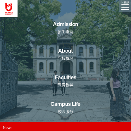
Ryukoku University You, Unlimited
MENU
Admission
招生指南
About
学校概况
Faculties
教育教学
Campus Life
校园服务
News