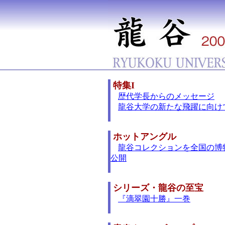
特集I
歴代学長からのメッセージ
龍谷大学の新たな飛躍に向け
ホットアングル
龍谷コレクションを全国の博
公開
シリーズ・龍谷の至宝
『滴翠園十勝』一巻