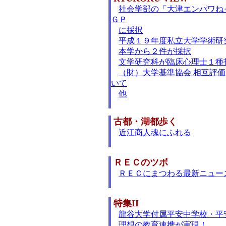
社会学部の「大津エンパワね
ＧＰ
に採択
平成１９年度私立大学学術研
本学から２件が採択
文学研究科が臨床心理士１種
（財）大学基準協会 相互評
いて
他
古都・湖都歩く
近江商人魂にふれる
ＲＥＣのツボ
ＲＥＣにまつわる最新ニュー
特集II
龍谷大学付属平安中学校・平
理想の教育連携が実現！