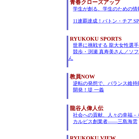
青春クローズアップ
学生が創る、学生のための情
11連覇達成！バトン・チア SPI
RYUKOKU SPORTS
世界に挑戦する 龍大女性選
競歩・渕瀬 真寿美さん／ソフ
ん
教員NOW
逆転の発想で、バランス維持
開発！堤 一義
龍谷人偉人伝
社会への貢献、人々の幸福－
カルピス創業者――三島海雲
RYUKOKU VIEW