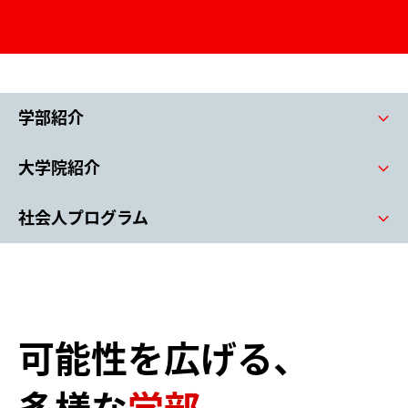
在学生学内の方
卒業生の方
arrow_forward_ios
arrow_forward_ios
保護者の方
企業・一般の方
arrow_forward_ios
arrow_forward_ios
寄付について
arrow_forward_ios
学部紹介
arrow_forward_ios
大学院紹介
arrow_forward_ios
日本語
English
中文
社会人プログラム
arrow_forward_ios
可能性を広げる、