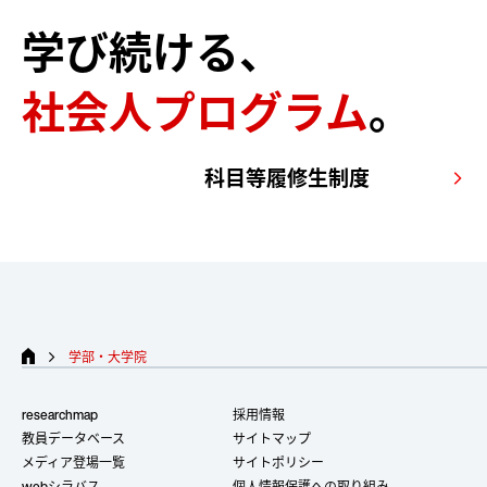
学び続ける、
社会人プログラム
。
科目等履修生制度
arrow_forward_ios
学部・大学院
researchmap
採用情報
教員データベース
サイトマップ
メディア登場一覧
サイトポリシー
webシラバス
個人情報保護への取り組み