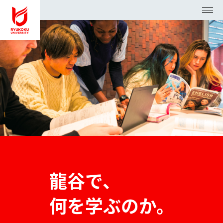
アク
資料請
検
セス
求
索
入試・オープンキャンパス
学部・大学院
大学紹介・研究
学生生活・就職支援
龍谷で、
ニュースセンター
arrow_forward_ios
何を学ぶのか。
受験生の方
arrow_forward_ios