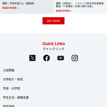
講師：月亭天使さん（落語家）
講師：岩渕功一 シドニー工科大学名誉客員
教授「＜多様性＞を問い続ける旅」
READ MORE
READ MORE
SEE MORE
Quick Links
クイックリンク
入試情報
大学紹介・研究
学部・大学院
学生生活・就職支援
認証評価