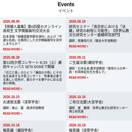
Events
イベント
2026.08.09
2026.08.19
【傍聴人募集】第6回夏のオンライン
研究セミナー「真宗史における「法
高校生 文学模擬裁判交流大会
難」研究の射程と可能性」【世界仏教
文化研究センター基礎研究部門】
松本清張『相模国愛甲郡中津村』および『不
運な名前』を題材にした文学模擬裁判を見学
講師：斎藤信行氏（龍谷大学准教授）
しませんか？
READ MORE
READ MORE
2026.08.29
2026.09.21
第33回夕照コンサート 8/29（土）瀬
ご生誕法要(瀬田学舎)
田キャンパス SETA DOMEで開催
講師：打本弘祐 農学部教授「彼岸からの声―
故・杉岡孝紀先生を偲んで」
「近江八景」のひとつ「瀬田の夕照」にその
名を由来する夕照コンサート 吹奏楽の奏で
READ MORE
る美しい音色が、夏の夕べを華やかに彩る音
楽の祭典。
READ MORE
2026.10.15
2026.10.16
お逮夜法要（深草学舎）
ご命日法要(大宮学舎)
講師：東山 薫 経済学部教授
講師 崔 鵬偉 世界仏教文化研究センター
博士研究員
READ MORE
READ MORE
2026.10.18
2026.10.18
報恩講（瀬田学舎）
報恩講（深草学舎）