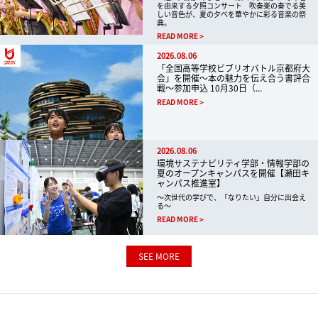
を由来する夕照コンサート 吹奏楽の奏でる美
しい音色が、夏の夕べを華やかに彩る音楽の祭
典。
READ MORE
2026.08.06
「全国高等学校ビブリオバトル京都府大
会」を開催～本の魅力を伝え合う書評合
戦～参加申込 10月30日（...
READ MORE
2026.08.06
環境サステナビリティ学部・情報学部の
夏のオープンキャンパスを開催【瀬田キ
ャンパス推進室】
～次世代の学びで、「なりたい」自分に出会え
る～
READ MORE
SEE MORE