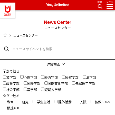
MENU
龍谷大学 You, Unlimited
News Center
ニュースセンター
HOME
ニュースセンター
詳細検索
学部で絞る
文学部
心理学部
経済学部
経営学部
法学部
政策学部
国際学部
国際文化学部
先端理工学部
社会学部
農学部
短期大学部
タグで絞る
教育
研究
学生生活
課外活動
入試
仏教SDGs
構想400