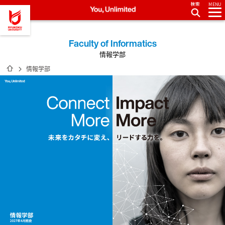
MENU
龍谷大学 You, Unlimited
Faculty of Informatics
情報学部
ホーム
情報学部