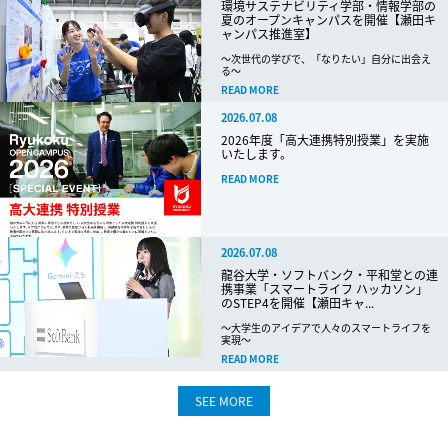
環境サステナビリティ学部・情報学部の
夏のオープンキャンパスを開催【瀬田キ
ャンパス推進室】
～次世代の学びで、「なりたい」自分に出会え
る～
READ MORE
2026.07.08
2026年度「高大連携特別授業」を実施
いたします。
READ MORE
2026.07.08
龍谷大学・ソフトバンク・平和堂との連
携事業「スマートライフ ハッカソン」
のSTEP4を開催【瀬田キャ...
～大学生のアイデアで人々のスマートライフを
実現～
READ MORE
SEE MORE