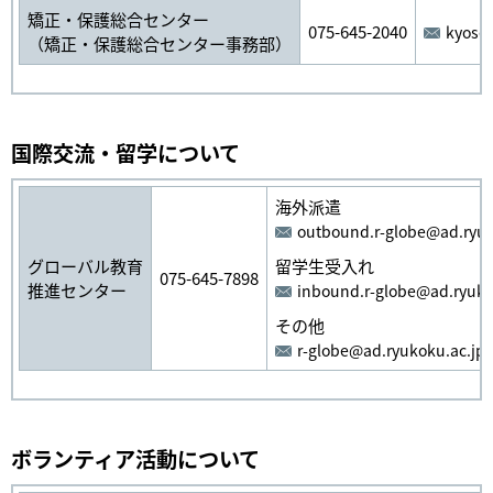
矯正・保護総合センター
075-645-2040
kyose
（矯正・保護総合センター事務部）
国際交流・留学について
海外派遣
outbound.r-globe@ad.ryuk
グローバル教育
留学生受入れ
075-645-7898
推進センター
inbound.r-globe@ad.ryuko
その他
r-globe@ad.ryukoku.ac.jp
ボランティア活動について