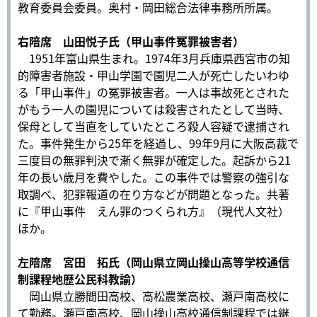
教育委員会委員。奥村・岡田総合法律事務所所属。
右陪席 山田悦子氏（甲山事件冤罪被害者）
1951年富山県生まれ。1974年3月兵庫県西宮市の知
的障害者施設・甲山学園で園児二人が死亡したいわゆ
る「甲山事件」の冤罪被害者。一人は事故死とされた
がもう一人の園児については殺害されたとして当時、
保母として当直をしていたところ殺人容疑で逮捕され
た。事件発生から25年を経過し、99年9月に大阪高裁で
三度目の無罪判決で漸く無罪が確定した。起訴から21
年の長い歳月を費やした。この事件では警察の強引な
取調べ、犯罪報道の在り方などが問題となった。共著
に『甲山事件 えん罪のつくられ方』（現代人文社）
ほか。
左陪席 宮田 拓氏（岡山県立岡山操山高等学校通信
制課程地歴公民科教諭）
岡山県立勝間田高校、高松農業高校、瀬戸南高校に
て勤務。瀬戸南高校、岡山操山高校通信制課程では継