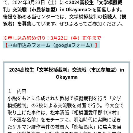
て、2024年3月23日（土）に
＜2024高校生「文学模擬裁
判」交流戦（市民参加型）in Okayama＞
を開催します。
後援を務める当センターでは、文学模擬裁判の
傍聴人（観
覧者）を募集
しています。ぜひふるってご参加ください。
※申し込み締め切り：3月22日（金）正午まで
【
→お申込みフォーム（googleフォーム）
】
2024高校生「文学模擬裁判」交流戦（市民参加型）in
Okayama
１ 内容
小説をもとに作成された教材で模擬裁判を行う「文学
模擬裁判」の3校による交流戦を対面で行う。今大会で
取り上げた事件は、松本清張『相模国愛甲郡中津村』
『不運な名前』をモチーフに、明治時代に実際に起き
たゲルマン贋作事件の被告人「熊坂長庵」に焦点を当