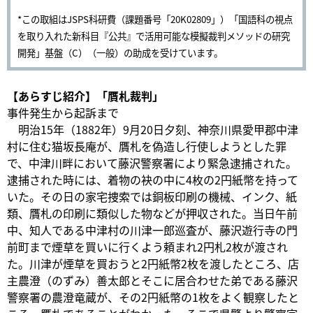
*この取組はJSPS科研費（課題番号「20K02809」）「国語科の視点
を取り入れた新科目『公共』で活用可能な模擬裁判メソッドの研究
開発」基盤（C）（一般）の助成を受けています。
【あらすじ紹介】「贋札裁判」
事件発生から起訴まで
明治15年（1882年）9月20日夕刻、神奈川県愛甲郡中津
村に住む猫坂長庵が、贋札を偽造し行使しようとした罪
で、中津川畔において藤沢警察署により緊急逮捕された。
逮捕された時には、着物の袂の中に4枚の2円紙幣を持って
いた。その日の家宅捜索では銅板印刷の機械、インク、紙
類、贋札の印刷に類似した物などが押収された。当日午前
中、知人である中津村の川津一郎巡査が、藤沢遊行寺の門
前町まで煙草を買いに行くよう頼まれ2円札2枚が渡され
た。川津が煙草を買おうと2円紙幣2枚を渡したところ、店
主農澄（のずみ）善太郎とそこに居合わせた弟である藤沢
警察署の農澄竜蔵が、その2円紙幣の1枚をよく観察したと