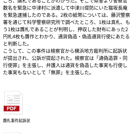
ころ、贋札であることがわかった。そこで県警より警察官
数名を緊急に中津村に派遣して中津川堤防にいた猫坂長庵
を緊急逮捕したのである。2枚の紙幣については、藤沢警察
署を通じて科学警察研究所で調べたところ、1枚は真札、も
う1枚は贋札であることが判明し、押収した財布にあった2
円札4枚も贋作とわかり、通貨偽造・偽造通貨行使にあたる
と判断した。
こうして、この事件は検察官から横浜地方裁判所に起訴状
が提出され、公訴が提起された。検察官は「通偽造罪・同
行使罪」を主張し、弁護人は通貨を偽造した事実も行使し
た事実もないとして「無罪」を主張した。
贋札事件起訴状