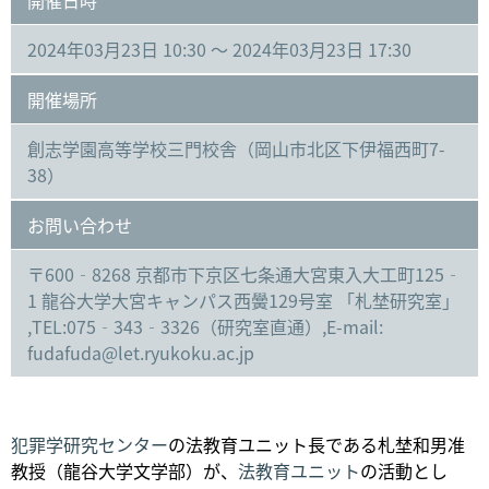
2024年03月23日 10:30 ～ 2024年03月23日 17:30
開催場所
創志学園高等学校三門校舎（岡山市北区下伊福西町7-
38）
お問い合わせ
〒600‐8268 京都市下京区七条通大宮東入大工町125‐
1 龍谷大学大宮キャンパス西黌129号室 「札埜研究室」
,TEL:075‐343‐3326（研究室直通）,E-mail:
fudafuda@let.ryukoku.ac.jp
犯罪学研究センター
の法教育ユニット長である札埜和男准
教授（龍谷大学文学部）が、
法教育ユニット
の活動とし