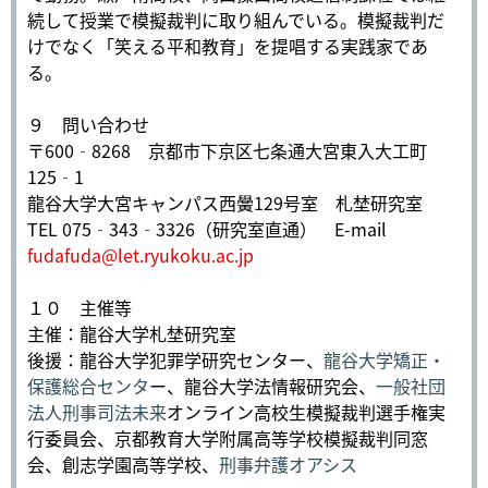
続して授業で模擬裁判に取り組んでいる。模擬裁判だ
けでなく「笑える平和教育」を提唱する実践家であ
る。
９ 問い合わせ
〒600‐8268 京都市下京区七条通大宮東入大工町
125‐1
龍谷大学大宮キャンパス西黌129号室 札埜研究室
TEL 075‐343‐3326（研究室直通） E-mail
fudafuda@let.ryukoku.ac.jp
１０ 主催等
主催：龍谷大学札埜研究室
後援：龍谷大学犯罪学研究センター、
龍谷大学矯正・
保護総合センタ
ー、龍谷大学法情報研究会、
一般社団
法人刑事司法未来
オンライン高校生模擬裁判選手権実
行委員会、京都教育大学附属高等学校模擬裁判同窓
会、創志学園高等学校、
刑事弁護オアシス