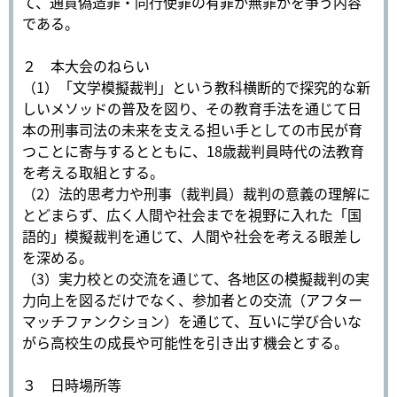
て、通貨偽造罪・同行使罪の有罪か無罪かを争う内容
である。
２ 本大会のねらい
（1）「文学模擬裁判」という教科横断的で探究的な新
しいメソッドの普及を図り、その教育手法を通じて日
本の刑事司法の未来を支える担い手としての市民が育
つことに寄与するとともに、18歳裁判員時代の法教育
を考える取組とする。
（2）法的思考力や刑事（裁判員）裁判の意義の理解に
とどまらず、広く人間や社会までを視野に入れた「国
語的」模擬裁判を通じて、人間や社会を考える眼差し
を深める。
（3）実力校との交流を通じて、各地区の模擬裁判の実
力向上を図るだけでなく、参加者との交流（アフター
マッチファンクション）を通じて、互いに学び合いな
がら高校生の成長や可能性を引き出す機会とする。
３ 日時場所等