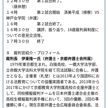
１２時３０分 第１試合終了。
（昼休憩）
１４時 第２試合開始 済美平成（検察）VS
神戸女学院（弁護）
１６時 第２試合終了。
１６時３０分 講評、振り返り、18歳裁判員制度に
ついての意見交流等。
１７時３０分 終了
８ 裁判官紹介・プロフィール
裁判長 伊東隆一氏（弁護士・京都弁護士会所属）
1979年東京都生まれ。白陵高校、一橋大学法学部、
立命館大学法科大学院を経て司法試験に合格し、弁護
士となる。主催者（札埜）とは2013年より国語科にお
ける法教育についての協働実践者である。2013年から
2017年にかけて京都教育大学附属高校の支援弁護士と
して、同校模擬裁判チームを日本弁護士連合会主催の
高校生模擬裁判選手権において、3回の優勝、2回の準
優勝に導く。現在京都弁護士会広報委員会委員長、法