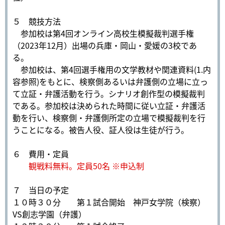
５ 競技方法
参加校は第4回オンライン高校生模擬裁判選手権
（2023年12月）出場の兵庫・岡山・愛媛の3校であ
る。
参加校は、第4回選手権用の文学教材や関連資料(1.内
容参照)をもとに、検察側あるいは弁護側の立場に立っ
て立証・弁護活動を行う。シナリオ創作型の模擬裁判
である。参加校は決められた時間に従い立証・弁護活
動を行い、検察側・弁護側所定の立場で模擬裁判を行
うことになる。被告人役、証人役は生徒が行う。
６ 費用・定員
観戦料無料。定員50名 ※申込制
７ 当日の予定
１０時３０分 第１試合開始 神戸女学院（検察）
VS創志学園（弁護）