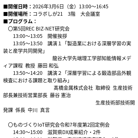
■開催日時：
2026年3月6日（金）13:00～16:45
■開催場所：
コラボしが21 3階 大会議室
■プログラム：
〇第5回REC BIZ-NET研究会
13:00～13:05 開催挨拶
13:05～13:50 講演１「製造業における深層学習の実
装と産学共同開発」
龍谷大学先端理工学部知能情報メデ
ィア課程 教授 藤田 和弘
13:50～14:20 講演２「深層学習による鍛造部品外観
検査における課題と取り組み」
髙橋金属株式会社 取締役 生産技術
部長兼技術営業部長 藤谷 憲治
生産技術部技術開
発課 係長 中川 真言
〇ものづくりIoT研究会令和7年度第2回定例会
14:30～15:00 滋賀県DX成果紹介・2件