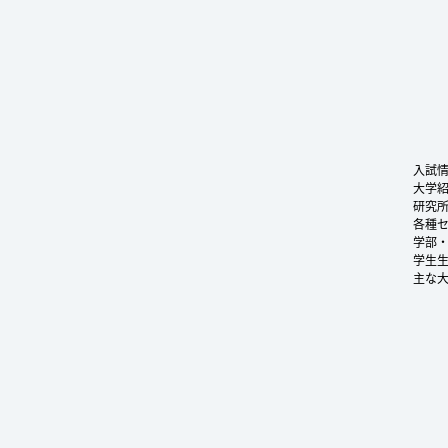
入試
大学
研究
各種
学部
学生
主な