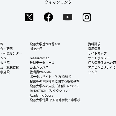
クイックリンク
Twitter
Facebook
YouTube
Instag
情報
龍谷大学基本構想400
資料請求
紹介・研究
認証評価
採用情報
所・研究センター
サイトマップ
センター
researchmap
サイトポリシー
・大学院
教員データベース
個人情報保護への取
生活・就職支援
webシラバス
アクセシビリティに
大学施設
教職員Web Mail
リンク
ポータルサイト（学内者向け）
授業等の休講措置に関する取扱基準
龍谷大学への支援（寄付）について
ReTACTION（リタクション）
Academic Doors
龍谷大学付属 平安高等学校・中学校