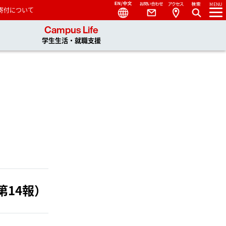
Language
Contact
Access
MENU
寄付について
 You, Unlimited
Campus Life
学生生活・就職支援
第14報）