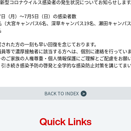
新型コロナウイルス感染者の発生状況についてお知らせします
月27日（月）～7月5日（日）の感染者数
名（大宮キャンパス6名、深草キャンパス19名、瀬田キャンパス
名
認された方の一刻も早い回復を念じております。
職員等で濃厚接触者に該当する方へは、個別に連絡を行ってい
そのご家族の人権尊重・個人情報保護にご理解とご配慮をお願
、引き続き感染予防の啓発と全学的な感染防止対策を講じてま
BACK TO INDEX
>
Quick Links