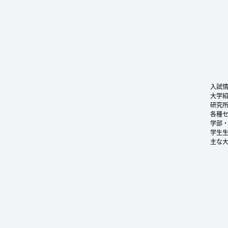
入試
大学
研究
各種
学部
学生
主な