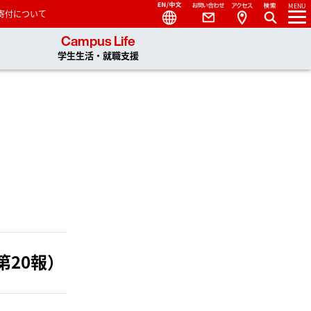
Language
Contact
Access
MENU
寄付について
 You, Unlimited
Campus Life
学生生活・就職支援
第20報）