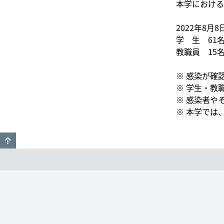
本学における
2022年8月
学 生 61
教職員 15
※ 感染が確
※ 学生・教
※ 感染者や
※ 本学では
GO TO TOP