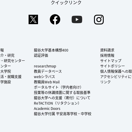
クイックリンク
Twitter
Facebook
YouTube
Instag
情報
龍谷大学基本構想400
資料請求
紹介・研究
認証評価
採用情報
所・研究センター
サイトマップ
センター
researchmap
サイトポリシー
・大学院
教員データベース
個人情報保護への取
生活・就職支援
webシラバス
アクセシビリティに
大学施設
教職員Web Mail
リンク
ポータルサイト（学内者向け）
授業等の休講措置に関する取扱基準
龍谷大学への支援（寄付）について
ReTACTION（リタクション）
Academic Doors
龍谷大学付属 平安高等学校・中学校