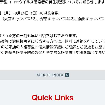
新型コロナウイルス感染者の発生状況についてお知らせします
8日（月）~8月14日（日）の感染者数
名（大宮キャンパス5名、深草キャンパス44名、瀬田キャンパス
名
認された方の一刻も早い回復を念じております。
職員等で濃厚接触者に該当する方へは、個別に連絡を行ってい
そのご家族の人権尊重・個人情報保護にご理解とご配慮をお願
、引き続き感染予防の啓発と全学的な感染防止対策を講じてま
BACK TO INDEX
>
Quick Links