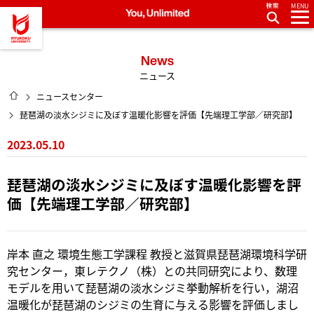
MENU
龍谷大学 You, Unlimited
News
ニュース
HOME
ニュースセンター
琵琶湖の淡水シジミに及ぼす温暖化影響を評価【先端理工学部／研究部】
2023.05.10
琵琶湖の淡水シジミに及ぼす温暖化影響を評
価【先端理工学部／研究部】
岸本 直之 環境生態工学課程 教授と滋賀県琵琶湖環境科学研
究センター，東レテクノ（株）との共同研究により、数理
モデルを用いて琵琶湖の淡水シジミ挙動解析を行い，湖沼
温暖化が琵琶湖のシジミの生育に与える影響を評価しまし