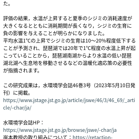
た。
評価の結果，水温が上昇すると夏季のシジミの消耗速度が
大きくなるとともに消耗期間が長くなり，シジミの生育に
負の影響を与えることが明らかになりました。
平均水温1℃の上昇でシジミの生育は10〜20%程度低下する
ことが予測され、琵琶湖では20年で1℃程度の水温上昇が起
こっていることから，琵琶湖南湖からより水温の低い琵琶
湖北湖へ生息地を移動させるなどの温暖化適応策の必要性
が指摘されます。
この研究成果は，水環境学会誌46巻3号（2023年5月10日発
刊）に掲載。
https://www.jstage.jst.go.jp/article/jswe/46/3/46_69/_arti
cle/-char/ja/
水環境学会誌HP：
https://www.jstage.jst.go.jp/browse/jswe/-char/ja
岸本教授の取り組みについて：
https://retaction-