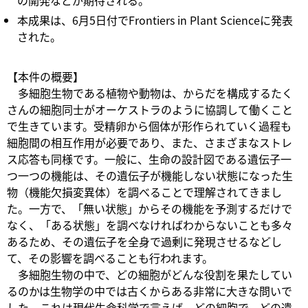
本成果は、6月5日付でFrontiers in Plant Scienceに発表
された。
【本件の概要】
多細胞生物である植物や動物は、からだを構成するたく
さんの細胞同士がオーケストラのように協調して働くこと
で生きています。受精卵から個体が形作られていく過程も
細胞間の相互作用が必要であり、また、さまざまなストレ
ス応答も同様です。一般に、生命の設計図である遺伝子一
つ一つの機能は、その遺伝子が機能しない状態になった生
物（機能欠損変異体）を調べることで理解されてきまし
た。一方で、「無い状態」からその機能を予測するだけで
なく、「ある状態」を調べなければわからないことも多々
あるため、その遺伝子を全身で過剰に発現させるなどし
て、その影響を調べることも行われます。
多細胞生物の中で、どの細胞がどんな役割を果たしてい
るのかは生物学の中では古くからある非常に大きな問いで
した。これは現代生命科学で言えば、どの細胞で、どの遺