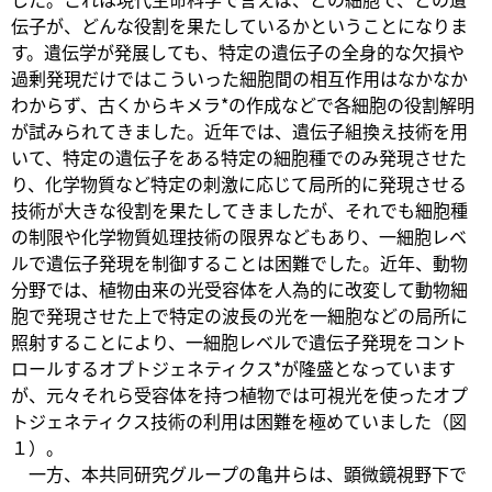
伝子が、どんな役割を果たしているかということになりま
す。遺伝学が発展しても、特定の遺伝子の全身的な欠損や
過剰発現だけではこういった細胞間の相互作用はなかなか
わからず、古くからキメラ*の作成などで各細胞の役割解明
が試みられてきました。近年では、遺伝子組換え技術を用
いて、特定の遺伝子をある特定の細胞種でのみ発現させた
り、化学物質など特定の刺激に応じて局所的に発現させる
技術が大きな役割を果たしてきましたが、それでも細胞種
の制限や化学物質処理技術の限界などもあり、一細胞レベ
ルで遺伝子発現を制御することは困難でした。近年、動物
分野では、植物由来の光受容体を人為的に改変して動物細
胞で発現させた上で特定の波長の光を一細胞などの局所に
照射することにより、一細胞レベルで遺伝子発現をコント
ロールするオプトジェネティクス*が隆盛となっています
が、元々それら受容体を持つ植物では可視光を使ったオプ
トジェネティクス技術の利用は困難を極めていました（図
１）。
一方、本共同研究グループの亀井らは、顕微鏡視野下で