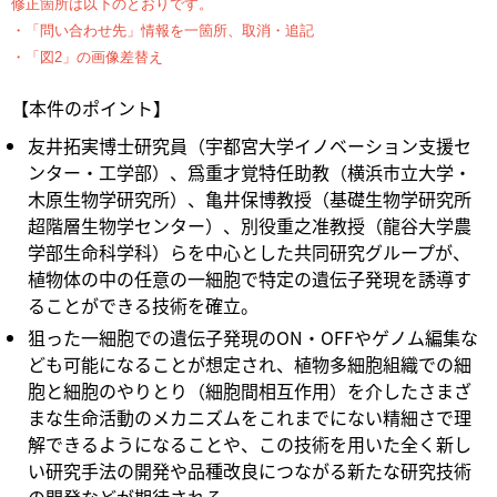
修正箇所は以下のとおりです。
・「問い合わせ先」情報を一箇所、取消・追記
・「図2」の画像差替え
【本件のポイント】
友井拓実博士研究員（宇都宮大学イノベーション支援セ
ンター・工学部）、爲重才覚特任助教（横浜市立大学・
木原生物学研究所）、亀井保博教授（基礎生物学研究所
超階層生物学センター）、別役重之准教授（龍谷大学農
学部生命科学科）らを中心とした共同研究グループが、
植物体の中の任意の一細胞で特定の遺伝子発現を誘導す
ることができる技術を確立。
狙った一細胞での遺伝子発現のON・OFFやゲノム編集な
ども可能になることが想定され、植物多細胞組織での細
胞と細胞のやりとり（細胞間相互作用）を介したさまざ
まな生命活動のメカニズムをこれまでにない精細さで理
解できるようになることや、この技術を用いた全く新し
い研究手法の開発や品種改良につながる新たな研究技術
の開発などが期待される。