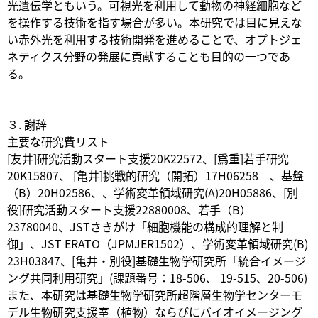
光遺伝学ともいう。可視光を利用して動物の神経細胞など
を操作する技術を指す場合が多い。本研究では目に見えな
い赤外光を利用する技術開発を進めることで、オプトジェ
ネティクス分野の発展に貢献することも目的の一つであ
る。
３. 謝辞
主要な研究費リスト
[友井]研究活動スタート支援20K22572、[爲重]若手研究
20K15807、 [亀井]挑戦的研究（開拓）17H06258 、基盤
（B）20H02586、、学術変革領域研究(A)20H05886、[別
役]研究活動スタート支援22880008、若手（B）
23780040、JSTさきがけ「細胞機能の構成的理解と制
御」、JST ERATO（JPMJER1502）、学術変革領域研究(B)
23H03847、[亀井・別役]基礎生物学研究所「統合イメージ
ング共同利用研究」(課題番号：18-506、 19-515、20-506)
また、本研究は基礎生物学研究所超階層生物学センターモ
デル生物研究支援室（植物）ならびにバイオイメージング