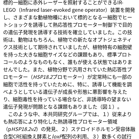
標的一細胞に赤外レーザーを照射することができるIR-
LEGO（Infrared laser-evoked gene operator）装置を開発
し、さまざまな動植物種において標的となる一細胞でヒー
トショックを誘導して熱応答性プロモーター制御下で目的
の遺伝子発現を誘導する技術を確立していました。この技
術は、動物はもちろん、植物での新たなオプトジェネティ
クス技術として期待されていましたが、植物特有の細胞壁
を持った大きな細胞サイズなどの課題もあり、標準プロト
コールのようなものもなく、誰もが使える状態ではありま
せんでした。また、植物分野で汎用されていた熱応答性プ
ロモーター（
HSP18.2
プロモーター）が定常時にも一部の
細胞で活性を持っていたために、特に、誘導して機能を調
べようとしている遺伝子が成長や形態に悪影響を与えた
り、細胞毒性を持っている場合など、非誘導時の望まない
遺伝子発現が問題となる課題もありました（図１）。
このような中、本共同研究グループでは、１）従来より
も熱応答により特化した熱誘導性プロモーター領域
（p
HSP18.2v2
）の発見、２）ステロイドホルモン受容体融
合型CRE組換え酵素と
loxP
配列の利用、３）数多くの試行