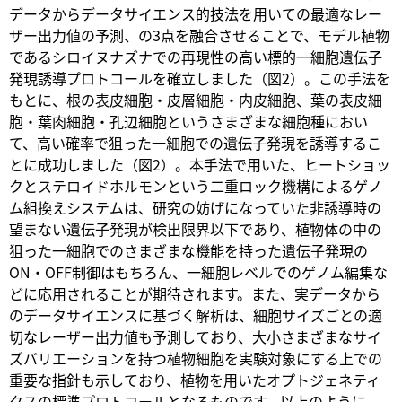
データからデータサイエンス的技法を用いての最適なレー
ザー出力値の予測、の3点を融合させることで、モデル植物
であるシロイヌナズナでの再現性の高い標的一細胞遺伝子
発現誘導プロトコールを確立しました（図2）。この手法を
もとに、根の表皮細胞・皮層細胞・内皮細胞、葉の表皮細
胞・葉肉細胞・孔辺細胞というさまざまな細胞種におい
て、高い確率で狙った一細胞での遺伝子発現を誘導するこ
とに成功しました（図2）。本手法で用いた、ヒートショッ
クとステロイドホルモンという二重ロック機構によるゲノ
ム組換えシステムは、研究の妨げになっていた非誘導時の
望まない遺伝子発現が検出限界以下であり、植物体の中の
狙った一細胞でのさまざまな機能を持った遺伝子発現の
ON・OFF制御はもちろん、一細胞レベルでのゲノム編集な
どに応用されることが期待されます。また、実データから
のデータサイエンスに基づく解析は、細胞サイズごとの適
切なレーザー出力値も予測しており、大小さまざまなサイ
ズバリエーションを持つ植物細胞を実験対象にする上での
重要な指針も示しており、植物を用いたオプトジェネティ
クスの標準プロトコールとなるものです。以上のように、