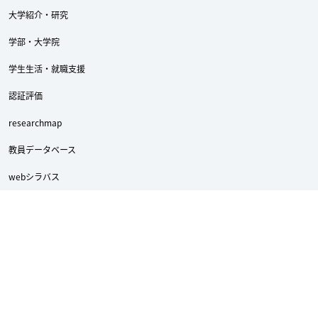
大学紹介・研究
学部・大学院
学生生活・就職支援
認証評価
researchmap
教員データベース
webシラバス
教職員Web Mail
ポータルサイト（学内者向け）
龍谷大学への支援（寄付）について
ReTACTION（リタクション）
Academic Doors