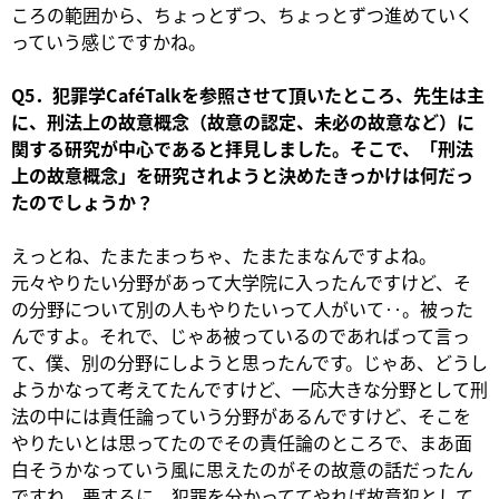
ころの範囲から、ちょっとずつ、ちょっとずつ進めていく
っていう感じですかね。
Q
5．犯罪学CaféTalkを参照させて頂いたところ、先生は主
に、刑法上の故意概念（故意の認定、未必の故意など）に
関する研究が中心であると拝見しました。そこで、「刑法
上の故意概念」を研究されようと決めたきっかけは何だっ
たのでしょうか？
えっとね、たまたまっちゃ、たまたまなんですよね。
元々やりたい分野があって大学院に入ったんですけど、そ
の分野について別の人もやりたいって人がいて‥。被った
んですよ。それで、じゃあ被っているのであればって言っ
て、僕、別の分野にしようと思ったんです。じゃあ、どうし
ようかなって考えてたんですけど、一応大きな分野として刑
法の中には責任論っていう分野があるんですけど、そこを
やりたいとは思ってたのでその責任論のところで、まあ面
白そうかなっていう風に思えたのがその故意の話だったん
ですね。要するに、犯罪を分かっててやれば故意犯として