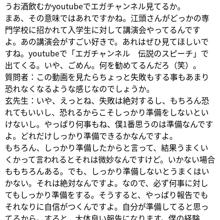
うお酒飲むかyoutubeでエガチャンネル見てるか。
まあ、その意味ではあれですかね。江頭さんがどっかの専
門学校に招かれて入学生に対して講演会やってるんです
よ。あの講演会がすごい好きで。あれはぜひ見てほしいで
すね。youtubeで「エガチャンネル 伝説のスピーチ」で
出てくる。いや、ごめん。何を勧めてるんだろ（笑）。
質問者：この動画を見たらちょっと失敗もする事もあまり
恐れなくなるような感じなのでしょうか。
玄先生：いや、えっとね、失敗は絶対するし、もちろん恐
れてもいいし、恐れるからこそしっかり準備をしないとい
けないし。やっぱり何事もね、僕1番思うのは準備なんです
よ。どれだけしっかり準備できるかなんですよ。
もちろん、しっかり準備したからと言って、結果うまくい
くかって言われるとそれは微妙なんですけど。いかない場合
ももちろんある。でも、しっかり準備しないとうまくはい
かない。それは絶対なんですよ。なので、必ず何事に対し
てもしっかり準備をする。そうすると、やっぱり報告でも
それなりに自信がつくんですよ。自分が準備してると思っ
てるから。すると、大体良い報告になります。僕の経験