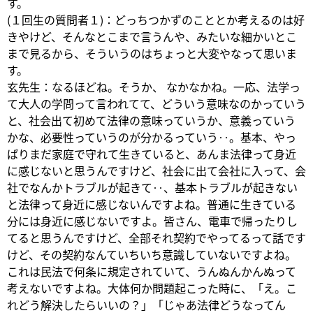
す。
(１回生の質問者１)：どっちつかずのこととか考えるのは好
きやけど、そんなとこまで言うんや、みたいな細かいとこ
まで見るから、そういうのはちょっと大変やなって思いま
す。
玄先生：なるほどね。そうか、 なかなかね。一応、法学っ
て大人の学問って言われてて、どういう意味なのかっていう
と、社会出て初めて法律の意味っていうか、意義っていう
かな、必要性っていうのが分かるっていう‥。基本、やっ
ぱりまだ家庭で守れて生きていると、あんま法律って身近
に感じないと思うんですけど、社会に出て会社に入って、会
社でなんかトラブルが起きて‥、基本トラブルが起きない
と法律って身近に感じないんですよね。普通に生きている
分には身近に感じないですよ。皆さん、電車で帰ったりし
てると思うんですけど、全部それ契約でやってるって話です
けど、その契約なんていちいち意識していないですよね。
これは民法で何条に規定されていて、うんぬんかんぬって
考えないですよね。大体何か問題起こった時に、「え。こ
れどう解決したらいいの？」「じゃあ法律どうなってん