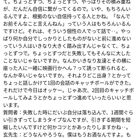
て。ちょっとずつ、ちょっとずつ、やっぱりその積み重ね
が、だんだん自信に繋がってくるので。いや、もちろんい
るんですよ、根拠のない自信持ってる人とかね。「なんで
お前そんなこと言えんねん」っていう人はもちろんいるん
ですけど。それは、そういう個性の人でって話で‥。やっ
ぱり何か自分でしっかりとしたものがないと前に進めない
っていう人はいきなり大きく踏み出すんじゃなくて、ちょ
っとずつで。ちょっとずつだと失敗してもそんなに大した
ことないじゃないですか。なんかいきなり友達とその横に
座った人に一緒に映画行かへん？って誘って断られると、
なんか辛いじゃないですか。それよりどこ出身？とかって
ちょっと話しかけて1回の会話のキャッチボールができた。
それだけで今日はオッケー。じゃあ次、2回目のキャッチボ
ールしてみようとかちょっとずつ進めていったらいいと思
います。
質問者：失敗した時にだいぶ自分は落ち込んで、1週間ぐら
い引きずってしまうタイプなんですが、引きずる期間を短
縮したいんですけど何かコツとかあったりしますかね‥。
玄先生：どうなんやろうな。僕はもうお酒なんですよ。も