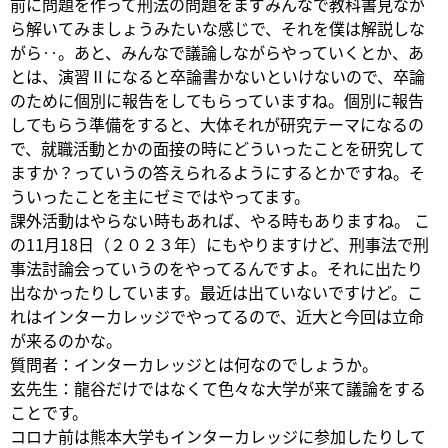
前に問題を作って刑法の問題をまずみんなで教科書見なが
ら解いてみましょうみたいな感じで、それを僕は解説しな
がら‥。あと、みんなで議論しながらやっていくとか、あ
とは、演習Ⅱになると卒論書かないといけないので、卒論
のために個別に報告をしてもらっていますね。個別に報告
してもらう準備をすると、大体それが研究テーマになるの
で、就職活動とかの面接の時にどういったことを研究して
ますか？っていうの答えられるようにするとかですね。そ
ういったことを主にゼミではやってます。
課外活動はやらない時もあれば、やる時もありますね。 こ
の11月18日（２０２３年）にもやりますけど、刑事法で刑
事法討論会っていうのをやってるんですよ。それに出たり
出なかったりしています。最近は出ていないですけど。こ
れはインターカレッジでやってるので、近大と今回は立命
が来るのかな。
質問者：インターカレッジとは何なのでしょうか。
玄先生：龍谷だけではなくて色々な大学が来て議論をする
ことです。
コロナ前は熊本大学もインターカレッジに参加したりして