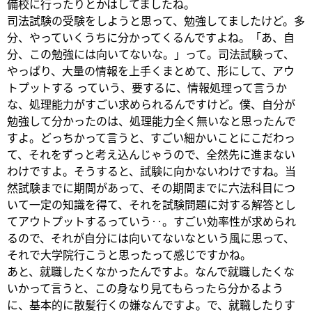
備校に行ったりとかはしてましたね。
司法試験の受験をしようと思って、勉強してましたけど。多
分、やっていくうちに分かってくるんですよね。「あ、自
分、この勉強には向いてないな。」って。司法試験って、
やっぱり、大量の情報を上手くまとめて、形にして、アウ
トプットする っていう、要するに、情報処理って言うか
な、処理能力がすごい求められるんですけど。僕、自分が
勉強して分かったのは、処理能力全く無いなと思ったんで
すよ。どっちかって言うと、すごい細かいことにこだわっ
て、それをずっと考え込んじゃうので、全然先に進まない
わけですよ。そうすると、試験に向かないわけですね。当
然試験までに期間があって、その期間までに六法科目につ
いて一定の知識を得て、それを試験問題に対する解答とし
てアウトプットするっていう‥。すごい効率性が求められ
るので、それが自分には向いてないなという風に思って、
それで大学院行こうと思ったって感じですかね。
あと、就職したくなかったんですよ。なんで就職したくな
いかって言うと、この身なり見てもらったら分かるよう
に、基本的に散髪行くの嫌なんですよ。で、就職したりす