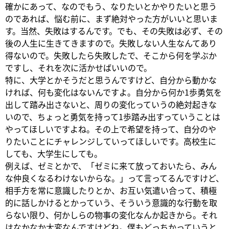
確かにあって、なのでもう、なりたいとかやりたいと思う
のであれば、悩む前に、まず絶対やった方がいいと思いま
す。当然、失敗はするんです。でも、その失敗は必ず、その
後の人生に生きてきますので。失敗しない人生なんてあり
得ないので。失敗したら失敗したで、そこから何を学ぶか
ですし、それを次に活かせばいいので。
特に、大学とかそうだと思うんですけど、自分から動かな
ければ、何も変化はないんですよ。自分から何か1歩勇気を
出して踏み出さないと、周りの変化っていうの絶対起きな
いので、ちょっと勇気を持って1歩踏み出すっていうことは
やってほしいですよね。その上で希望を持って、自分のや
りたいことにチャレンジしていってほしいです。高校生に
しても、大学生にしても。
例えば、ゼミとかで、「ゼミに来て放っておいたら、みん
な仲良くなるわけないからな。」って言ってるんですけど、
相手方を常に意識したりとか、お互い気遣い合って、積極
的に話しかけるとかっていう、そういう意識的な行動を取
らない限り、何かしらの物事の変化なんか起きから。それ
はなかなか大変なんですけどね。僕もどっちかっていうと