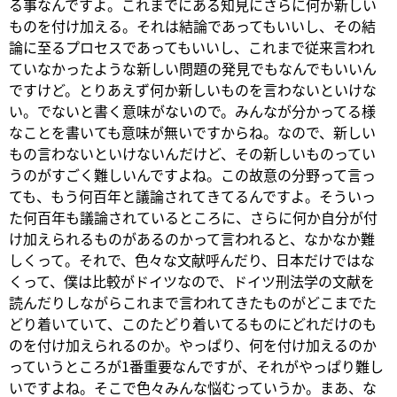
る事なんですよ。これまでにある知見にさらに何か新しい
ものを付け加える。それは結論であってもいいし、その結
論に至るプロセスであってもいいし、これまで従来言われ
ていなかったような新しい問題の発見でもなんでもいいん
ですけど。とりあえず何か新しいものを言わないといけな
い。でないと書く意味がないので。みんなが分かってる様
なことを書いても意味が無いですからね。なので、新しい
もの言わないといけないんだけど、その新しいものってい
うのがすごく難しいんですよね。この故意の分野って言っ
ても、もう何百年と議論されてきてるんですよ。そういっ
た何百年も議論されているところに、さらに何か自分が付
け加えられるものがあるのかって言われると、なかなか難
しくって。それで、色々な文献呼んだり、日本だけではな
くって、僕は比較がドイツなので、ドイツ刑法学の文献を
読んだりしながらこれまで言われてきたものがどこまでた
どり着いていて、このたどり着いてるものにどれだけのも
のを付け加えられるのか。やっぱり、何を付け加えるのか
っていうところが1番重要なんですが、それがやっぱり難し
いですよね。そこで色々みんな悩むっていうか。まあ、な