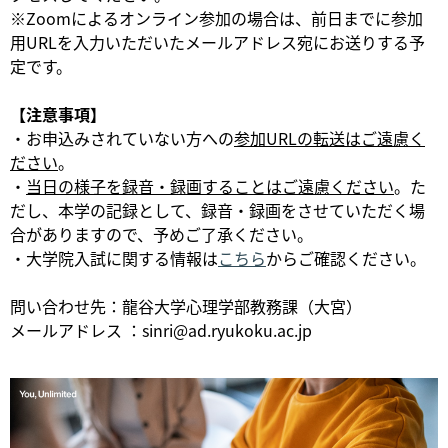
※Zoomによるオンライン参加の場合は、前日までに参加
用URLを入力いただいたメールアドレス宛にお送りする予
定です。
【注意事項】
・お申込みされていない方への
参加URLの転送はご遠慮く
ださい
。
・
当日の様子を録音・録画することはご遠慮ください
。た
だし、本学の記録として、録音・録画をさせていただく場
合がありますので、予めご了承ください。
・大学院入試に関する情報は
こちら
からご確認ください。
問い合わせ先：龍谷大学心理学部教務課（大宮）
メールアドレス ：sinri@ad.ryukoku.ac.jp