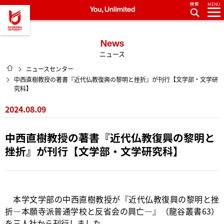
MENU
龍谷大学 You, Unlimited
News
ニュース
HOME
ニュースセンター
中西直樹教授の著書『近代仏教復興の黎明と挫折』が刊行【文学部・文学研
究科】
2024.08.09
中西直樹教授の著書『近代仏教復興の黎明と
挫折』が刊行【文学部・文学研究科】
本学文学部の中西直樹教授が『近代仏教復興の黎明と挫
折—本願寺派普通学校と反省会の興亡—』（龍谷叢書63）
を三人社から刊行しました。