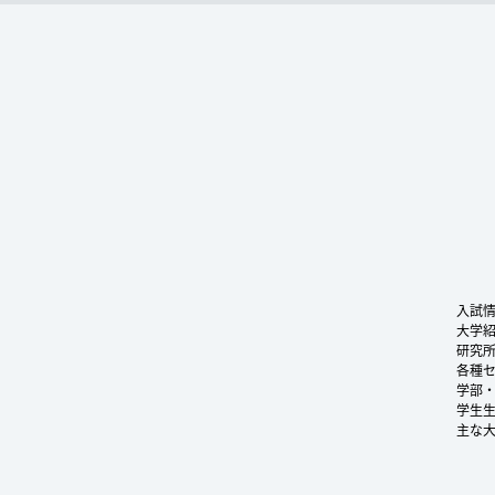
入試
大学
研究
各種
学部
学生
主な