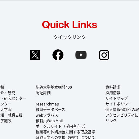
Quick Links
クイックリンク
Twitter
Facebook
YouTube
Instag
情報
龍谷大学基本構想400
資料請求
紹介・研究
認証評価
採用情報
所・研究センター
サイトマップ
センター
researchmap
サイトポリシー
・大学院
教員データベース
個人情報保護への取
生活・就職支援
webシラバス
アクセシビリティに
大学施設
教職員Web Mail
リンク
ポータルサイト（学内者向け）
授業等の休講措置に関する取扱基準
龍谷大学への支援（寄付）について