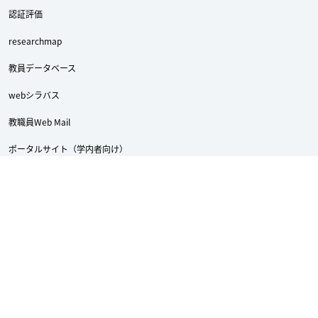
認証評価
researchmap
教員データベース
webシラバス
教職員Web Mail
ポータルサイト（学内者向け）
龍谷大学への支援（寄付）について
ReTACTION（リタクション）
Academic Doors
龍谷大学付属 平安高等学校・中学校
採用情報
サイトマップ