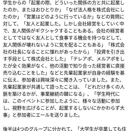
学生からの「起業の際、どういった関係の方と共に起業し
たのか、またはおひとりか」「なぜ法人格を株式会社にし
たのか」「営業はどのように行っているか」などの質問に
対して、「友人と起業した。しかし会社経営をしていく中
で、友人関係がギクシャクすることもある。会社の経営者
としてではなく友人として食事する機会を持つなどして、
友人関係が壊れないように気を配ることもある」「株式会
社の社長になることに憧れがあったから」「投資を引き出
す手段として株式会社とした」「テレアポ、メルアポをし
たが全く効果がなく、他の活動で知り合った経営者に直接
売り込むことをした」などと先輩起業家が自身の経験を基
に伝え、参加者は興味深々に聞き入っていました。また、
先輩起業家が共通して語ったことは、「どれだけ多くの人
脈を築けるかが、事業継続の鍵になる」、「学生時代に
は、このイベントに参加したように、様々な活動に参加
し、視野を広げることが、起業するしないにかかわらず大
事」と参加者にエールを送りました。
後半は4つのグループに分かれて、「大学生が卒業しても住