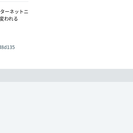
ターネットニ
変われる
cd8d135
ram