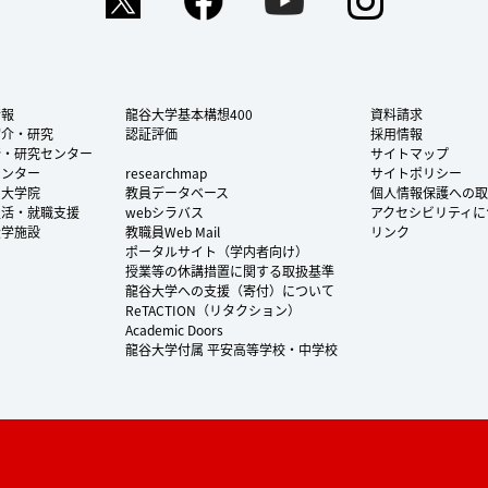
情報
龍谷大学基本構想400
資料請求
紹介・研究
認証評価
採用情報
所・研究センター
サイトマップ
センター
researchmap
サイトポリシー
・大学院
教員データベース
個人情報保護への取
生活・就職支援
webシラバス
アクセシビリティに
大学施設
教職員Web Mail
リンク
ポータルサイト（学内者向け）
授業等の休講措置に関する取扱基準
龍谷大学への支援（寄付）について
ReTACTION（リタクション）
Academic Doors
龍谷大学付属 平安高等学校・中学校