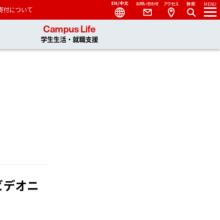
Language
Contact
Access
MENU
寄付について
 You, Unlimited
Campus Life
学生生活・就職支援
ビデオニ