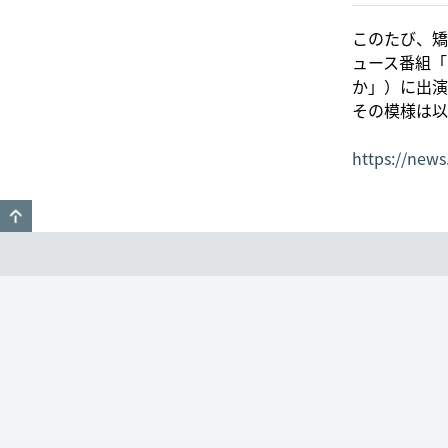
このたび、矯
ュース番組「
か」）に出演
その模様は以
https://new
GO TO TOP