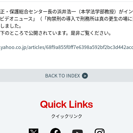
正・保護総合センター長の浜井浩一（本学法学部教授）がイン
ビデオニュース」（「拘禁刑の導入で刑務所は真の更生の場に
しました。
下のところで公開されています。是非ご覧ください。
s.yahoo.co.jp/articles/68f9a855f0ff7e6398a592bf2bc3d442a
BACK TO INDEX
>
Quick Links
クイックリンク
Twitter
Facebook
YouTube
Instag