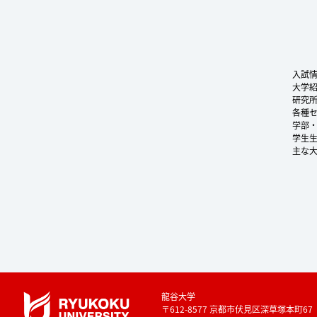
入試
大学
研究
各種
学部
学生
主な
龍谷大学
〒612-8577 京都市伏見区深草塚本町67