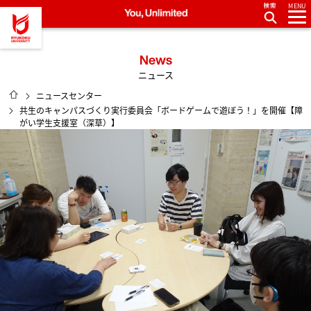
MENU
龍谷大学 You, Unlimited
News
ニュース
HOME
ニュースセンター
共生のキャンパスづくり実行委員会「ボードゲームで遊ぼう！」を開催【障
がい学生支援室（深草）】