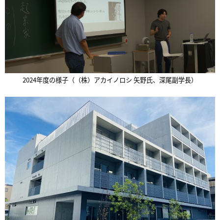
2024年度の様子（（株）アカイノロシ 矢野氏、深尾副学長）