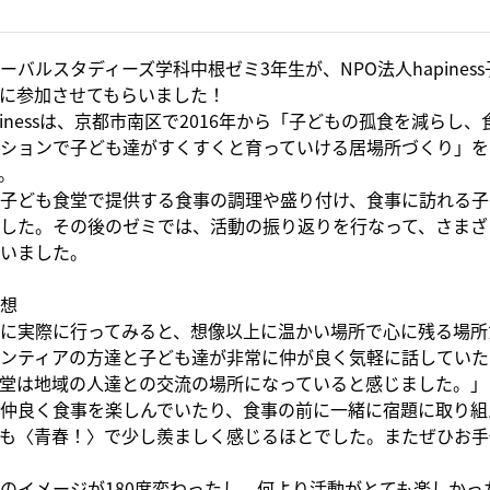
ーバルスタディーズ学科中根ゼミ3年生が、NPO法人hapines
に参加させてもらいました！
apinessは、京都市南区で2016年から「子どもの孤食を減らし
ションで子ども達がすくすくと育っていける居場所づくり」を
。
子ども食堂で提供する食事の調理や盛り付け、食事に訪れる子
した。その後のゼミでは、活動の振り返りを行なって、さまざ
いました。
想
に実際に行ってみると、想像以上に温かい場所で心に残る場所
ンティアの方達と子ども達が非常に仲が良く気軽に話していた
堂は地域の人達との交流の場所になっていると感じました。」
仲良く食事を楽しんでいたり、食事の前に一緒に宿題に取り組
も〈青春！〉で少し羨ましく感じるほとでした。またぜひお手
のイメージが180度変わったし、何より活動がとても楽しかっ