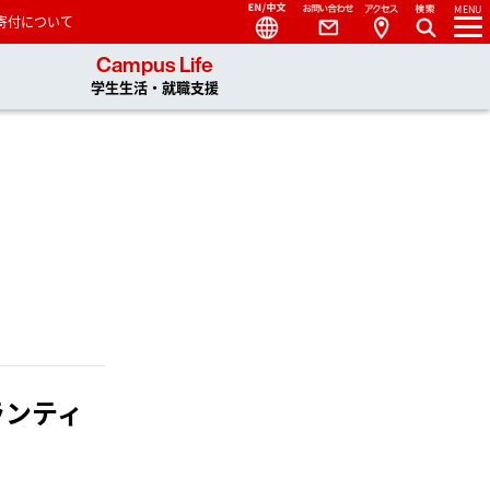
Language
Contact
Access
MENU
寄付について
 You, Unlimited
Campus Life
学生生活・就職支援
ランティ