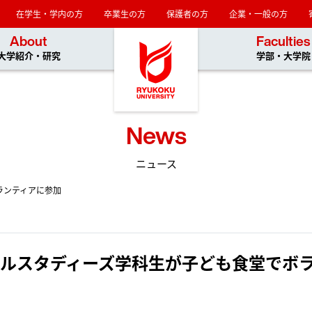
在学生・学内の方
卒業生の方
保護者の方
企業・一般の方
龍谷大学
About
Faculties
大学紹介・研究
学部・大学院
News
ニュース
ランティアに参加
ルスタディーズ学科生が子ども食堂でボ