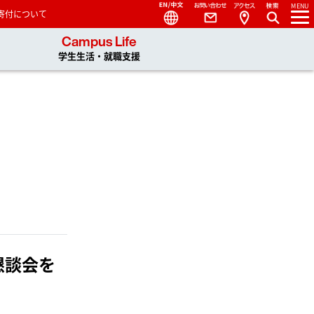
Language
Contact
Access
MENU
寄付について
 You, Unlimited
Campus Life
学生生活・就職支援
懇談会を