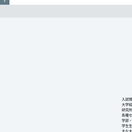
入試
大学
研究
各種
学部
学生
主な