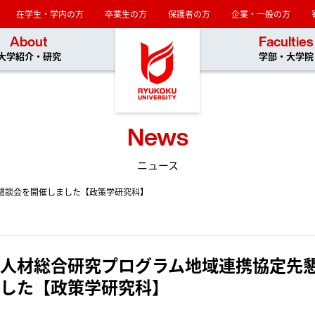
在学生・学内の方
卒業生の方
保護者の方
企業・一般の方
龍谷大学
About
Faculties
大学紹介・研究
学部・大学院
News
ニュース
懇談会を開催しました【政策学研究科】
人材総合研究プログラム地域連携協定先
した【政策学研究科】