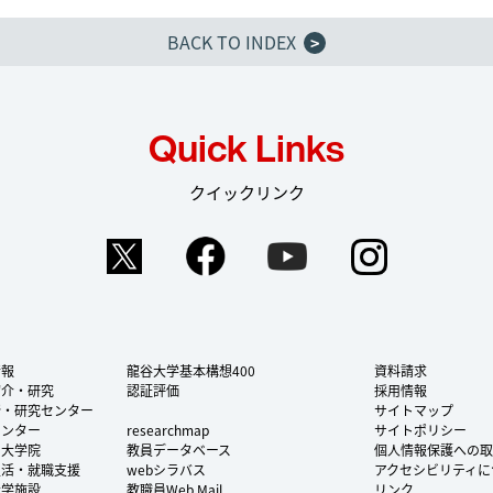
BACK TO INDEX
>
Quick Links
クイックリンク
Twitter
Facebook
YouTube
Instag
情報
龍谷大学基本構想400
資料請求
紹介・研究
認証評価
採用情報
所・研究センター
サイトマップ
センター
researchmap
サイトポリシー
・大学院
教員データベース
個人情報保護への取
生活・就職支援
webシラバス
アクセシビリティに
大学施設
教職員Web Mail
リンク