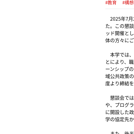
#教育
#構想
2025年7
た。この懇談
ッド開催とし
体の方々にご
本学では、
とにより、職
ーンシップの
域公共政策の
度より締結を
懇談会では
や、プログラ
に開設した政
学の協定先か
また、後半