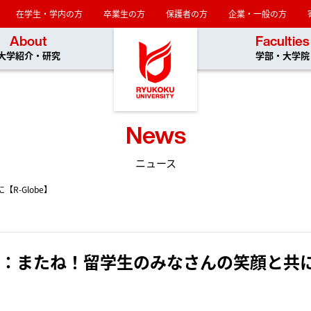
在学生・学内の方
卒業生の方
保護者の方
企業・一般の方
龍谷大学
About
Faculties
大学紹介・研究
学部・大学院
News
ニュース
-Globe】
：またね！留学生のみなさんの笑顔と共に