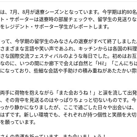
、7月、8月が退寮シーズンとなっています。今学期は約80
ト・サポーターは退寮時の部屋チェックや、留学生の見送りな
をレジデント・サポーター学生がレポートします。
って、今学期の留学生のみなさんの退寮がすべて終了しました
さまざまな言語や笑い声であふれ、キッチンからは各国の料理
さな国際交流フェスティバルのような毎日でした。初めはお互
なのに、いつの間にか廊下で会えば自然と「Hi!」「こんにち
になっており、些細な会話や手助けの積み重ねがあたたかい雰
両手に荷物を抱えながら「また会おうね！」と涙を流して出発
、その背中を見送るのはやっぱりちょっと切ないものです。今
っかり静かになりましたが、ここで過ごした日々や出会いは、
はずです。新しい環境でも、それぞれが持つ個性と笑顔を大切
を願っています。
さんの幸運を祈っています。また会いましょう！