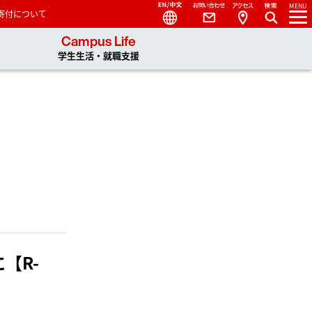
Language
Contact
Access
MENU
寄付について
 You, Unlimited
Campus Life
学生生活・就職支援
【R-