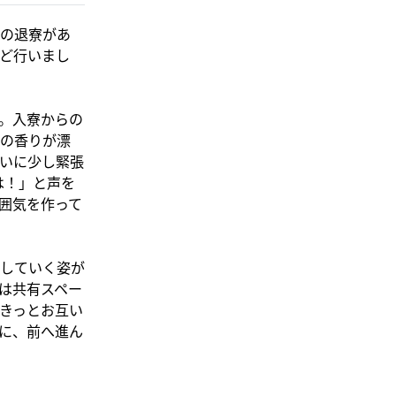
名の退寮があ
ど行いまし
。入寮からの
の香りが漂
いに少し緊張
は！」と声を
囲気を作って
していく姿が
は共有スペー
きっとお互い
に、前へ進ん