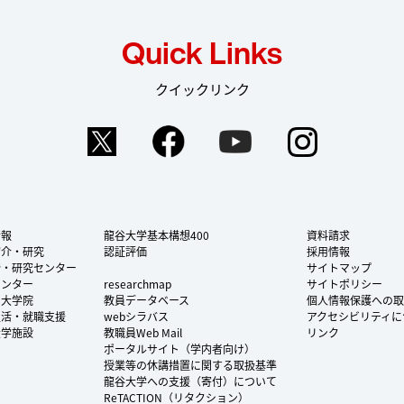
Quick Links
クイックリンク
Twitter
Facebook
YouTube
Instag
情報
龍谷大学基本構想400
資料請求
紹介・研究
認証評価
採用情報
所・研究センター
サイトマップ
センター
researchmap
サイトポリシー
・大学院
教員データベース
個人情報保護への取
生活・就職支援
webシラバス
アクセシビリティに
大学施設
教職員Web Mail
リンク
ポータルサイト（学内者向け）
授業等の休講措置に関する取扱基準
龍谷大学への支援（寄付）について
ReTACTION（リタクション）