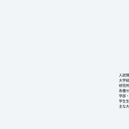
入試
大学
研究
各種
学部
学生
主な