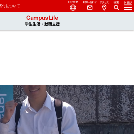
Language
Contact
Access
MENU
寄付について
 You, Unlimited
Campus Life
学生生活・就職支援