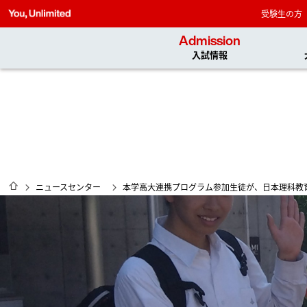
受験生の方
Admission
入試情報
HOME
ニュースセンター
本学高大連携プログラム参加生徒が、日本理科教