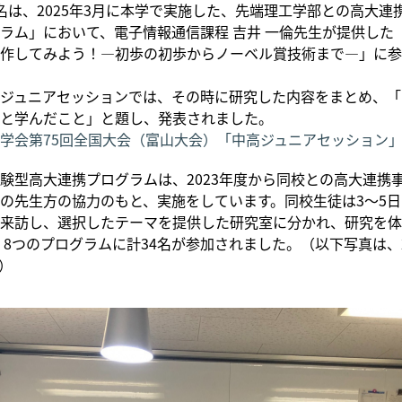
は、2025年3月に本学で実施した、先端理工学部との高大連
ラム」において、電子情報通信課程 吉井 一倫先生が提供した
作してみよう！―初歩の初歩からノーベル賞技術まで―」に参
ジュニアセッションでは、その時に研究した内容をまとめ、「
と学んだこと」と題し、発表されました。
学会第75回全国大会（富山大会）「中高ジュニアセッション
型高大連携プログラムは、2023年度から同校との高大連携
の先生方の協力のもと、実施をしています。同校生徒は3～5
来訪し、選択したテーマを提供した研究室に分かれ、研究を体
は、8つのプログラムに計34名が参加されました。（以下写真は、2
）