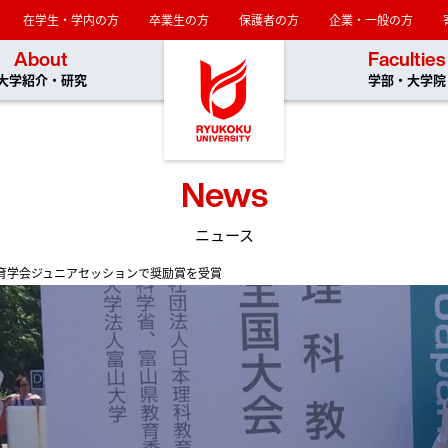
在学生・学内の方
卒業生の方
保護者の方
企業・一般の方
龍谷大学
About
Faculties
大学紹介・研究
学部・大学院
News
ニュース
育学会ジュニアセッションで奨励賞を受賞