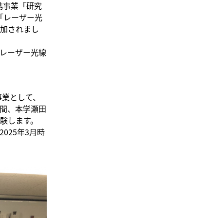
携事業「研究
「レーザー光
加されまし
レーザー光線
」
事業として、
日間、本学瀬田
験します。
025年3月時