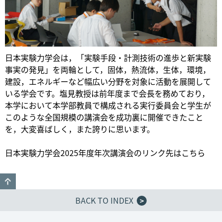
日本実験力学会は，「実験手段・計測技術の進歩と新実験
事実の発見」を両輪として，固体，熱流体，生体，環境，
建設，エネルギーなど幅広い分野を対象に活動を展開して
いる学会です。塩見教授は前年度まで会長を務めており，
本学において本学部教員で構成される実行委員会と学生が
このような全国規模の講演会を成功裏に開催できたこと
を，大変喜ばしく，また誇りに思います。
日本実験力学会2025年度年次講演会のリンク先はこちら
GO TO TOP
BACK TO INDEX
>