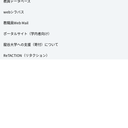
教員データベース
webシラバス
教職員Web Mail
ポータルサイト（学内者向け）
龍谷大学への支援（寄付）について
ReTACTION（リタクション）
Academic Doors
龍谷大学付属 平安高等学校・中学校
採用情報
サイトマップ
サイトポリシー
個人情報保護への取り組み