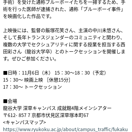
手術）を受けた通称ブルーボーイたちを一掃するため、手
術を行った医師が逮捕された、通称「ブルーボーイ事件」
を映画化した作品です。
上映後には、監督の飯塚花笑さん、主演の中川未悠さん、
そして長年トランスジェンダーのコミュニティと関わり、
複数の大学でセクシュアリティに関する授業を担当する西
田彩さん（龍谷大学卒）とのトークセッションを開催しま
す。ぜひご参加ください。
■日時：11月6日（木） 15：30～18：30（予定）
15：30～ 映画上映 ［休憩15分］
17：30～ トークセッション
■会場
龍谷大学 深草キャンパス 成就館4階メインシアター
〒612- 857 7 京都市伏見区深草塚本町67
<キャンパスマップ>
https://www.ryukoku.ac.jp/about/campus_traffic/fukaku