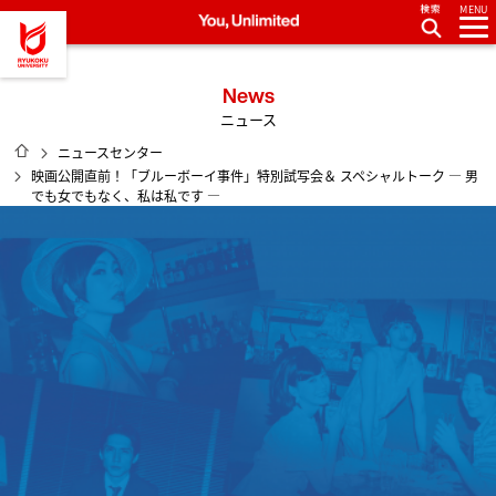
MENU
龍谷大学 You, Unlimited
News
ニュース
HOME
ニュースセンター
映画公開直前！「ブルーボーイ事件」特別試写会＆ スペシャルトーク ― 男
でも女でもなく、私は私です ―