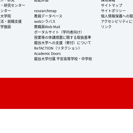
所・研究センター
サイトマップ
センター
researchmap
サイトポリシー
・大学院
教員データベース
個人情報保護への取
生活・就職支援
webシラバス
アクセシビリティに
大学施設
教職員Web Mail
リンク
ポータルサイト（学内者向け）
授業等の休講措置に関する取扱基準
龍谷大学への支援（寄付）について
ReTACTION（リタクション）
Academic Doors
龍谷大学付属 平安高等学校・中学校