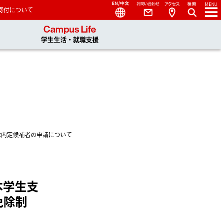
Language
Contact
Access
MENU
寄付について
 You, Unlimited
Campus Life
学生生活・就職支援
除内定候補者の申請について
本学生支
免除制