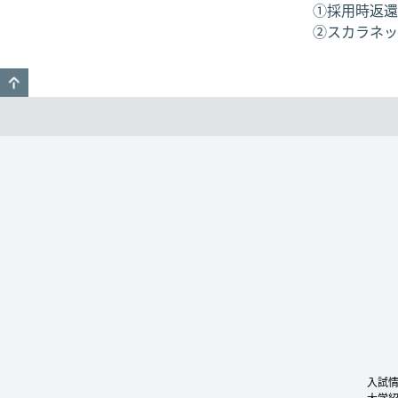
①採用時返還
②スカラネッ
GO TO TOP
入試
大学