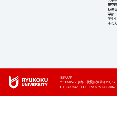
研究
各種
学部
学生
主な
龍谷大学
〒612-8577 京都市伏見区深草塚本町67
TEL 075-642-1111 FAX 075-642-8867