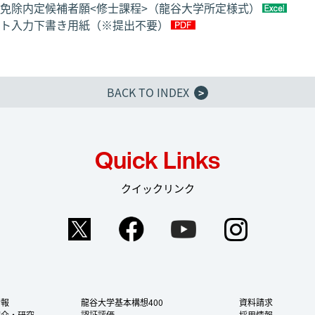
免除内定候補者願<修士課程>（龍谷大学所定様式）
ト入力下書き用紙（※提出不要）
BACK TO INDEX
>
Quick Links
クイックリンク
Twitter
Facebook
YouTube
Instag
情報
龍谷大学基本構想400
資料請求
紹介・研究
認証評価
採用情報