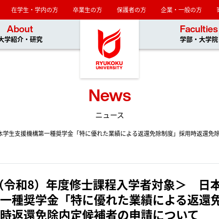
在学生・学内の方
卒業生の方
保護者の方
企業・一般の方
龍谷大学
About
Faculties
大学紹介・研究
学部・大学院
News
ニュース
日本学生支援機構第一種奨学金「特に優れた業績による返還免除制度」採用時返還免
6（令和8）年度修士課程入学者対象＞ 日
一種奨学金「特に優れた業績による返還
時返還免除内定候補者の申請について