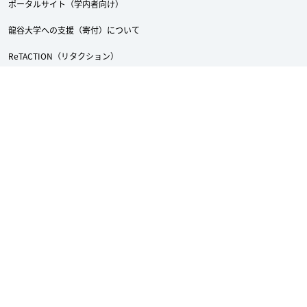
ポータルサイト（学内者向け）
龍谷大学への支援（寄付）について
ReTACTION（リタクション）
Academic Doors
龍谷大学付属 平安高等学校・中学校
採用情報
サイトマップ
サイトポリシー
Twitter
Facebook
YouTube
個人情報保護への取り組み
アクセシビリティについて
龍谷大学
〒612-8577 京都市伏見区深草塚本町67
TEL 075-642-1111 FAX 075-642-8867
Copyright © RYUKOKU UNIVERSITY. All Rights Reserved.