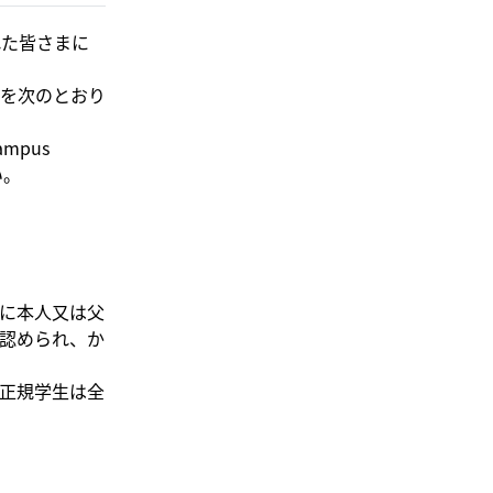
れた皆さまに
を次のとおり
pus
い。
に本人又は父
認められ、か
正規学生は全