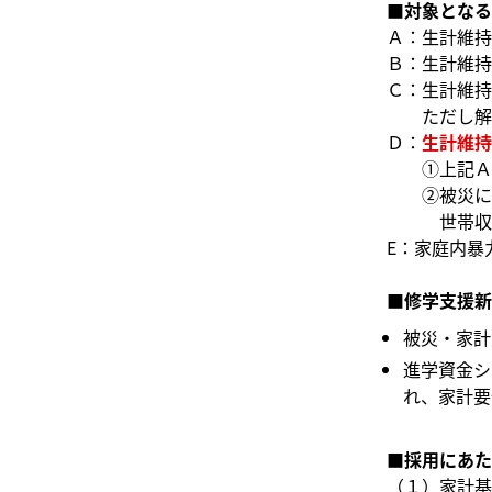
■対象となる
Ａ：生計維持
Ｂ：生計維持
Ｃ：生計維持
ただし解雇
Ｄ：
生計維持
①上記Ａ
②被災に
世帯収
E：家庭内暴
■修学支援新
被災・家計
進学資金シ
れ、家計要
■採用にあた
（１）家計基