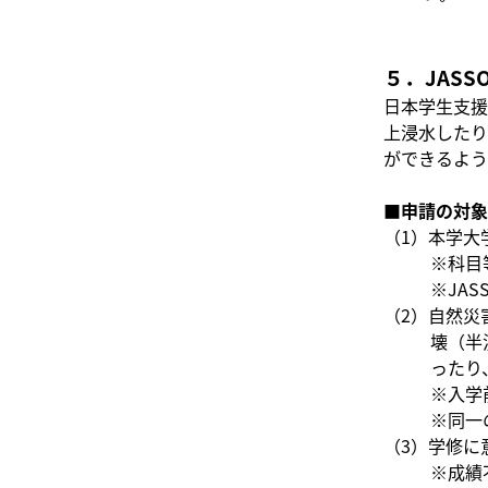
５．JAS
日本学生支援
上浸水したり
ができるよう
■申請の対象
（1）本学大
※科目
※JA
（2）自然災
壊（半
ったり
※入学
※同一
（3）学修に
※成績