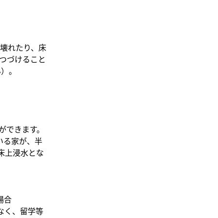
壊れたり、床
つづけること
ん）。
とができます。
いる家が、半
床上浸水とな
場合
なく、留学等