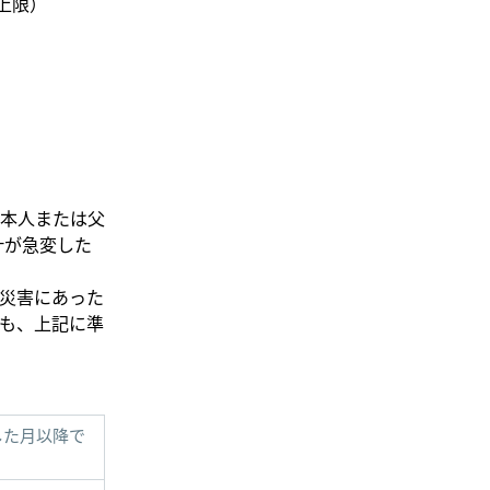
上限）
本人または父
計が急変した
災害にあった
も、上記に準
した月以降で