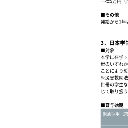
一律5万円（
■その他
発給から1年
3．日本学
■対象
本学に在学す
母のいずれか
ことにより奨
※災害救助法
世帯の学生な
じて取り扱う
■貸与始期
緊急採用（