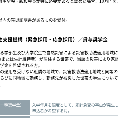
自宅全壊・親和会長が特に必要があると認めた場合、10万円を
以内の罹災証明書があるものを受付。
生支援機構（緊急採用・応急採用）／貸与奨学金
る学部生及び大学院生で自然災害による災害救助法適用地域に
(または生計維持者）が居住する世帯で、当該の災害により家
学金を希望される方。
の適用を受けない近隣の地域で、災害救助法適用地域と同等の
らびに同地域に勤務し、勤務先が被災した世帯の学生について
。
第一種奨学金）
入学年月を限度として、家計急変の事由が発生
申込者が希望する月。