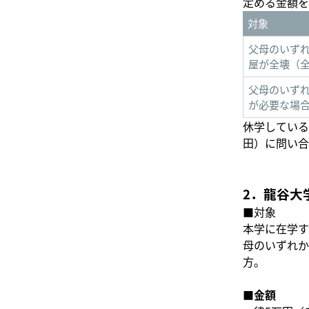
定める金額を
対象
父母のいず
屋が全壊（
父母のいず
が必要な場
休学している
田）に問い合
2．龍谷大
■対象
本学に在学す
母のいずれか
方。
■金額