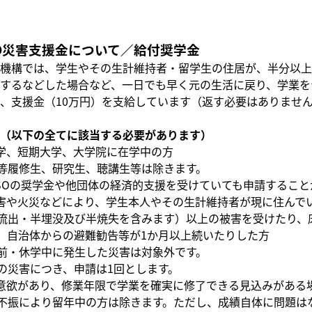
SO災害支援金について／給付奨学金
機構では、学生やその生計維持者・留学生の住居が、半分以上
するなどした場合など、一日でも早く元の生活に戻り、学業を
、支援金（10万円）を支給しています（返す必要はありませ
（以下の全てに該当する必要があります）
学、短期大学、大学院に在学中の方
等履修生、研究生、聴講生等は除きます。
SSOの奨学金や他団体の経済的支援を受けていても申請するこ
害や火災などにより、学生本人やその生計維持者が現に住んで
流出・半埋没及び半焼失を含みます）以上の被害を受けたり、
、自治体からの避難勧告等が1か月以上続いたりした方
前・休学中に発生した災害は対象外です。
の災害につき、申請は1回とします。
意欲があり、修業年限で学業を確実に修了できる見込みがある
不振により留年中の方は除きます。ただし、成績自体に問題は