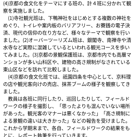
(4)京都の食文化をテーマにする班の、計４班に分かれて観
察を実施しました。
(1)寺社観光班は、下鴨神社をはじめとする複数の神社を
めぐり、トイレや案内板のバリアフリー、お賽銭の電子決
済、現代の信仰の在り方など、様々なテーマで観察を行い
ました。(2)オーバーツーリズム班は、銀閣寺、南禅寺や清
水寺など実際に混雑しているといわれる観光コースを歩い
てみました。(3)京都の景観保護班は、京都市内でも高層マ
ンションが多い山科区や、建物の高さ規制がなされている
東山区などを訪れて比較しました。
(4)京都の食文化班では、祇園四条を中心として、京料理
の店や観光客向けの売店、抹茶ブームの様子を観察してき
ました。
教員は各班に同行したり、巡回したりして、フィールド
ワークの様子を撮影し、「思ったよりも混んでいない場所
があった。観光客のマナーは悪くなかった」「高さ規制に
よる景観の違いは大きかった」などの報告を受けました。
これから学期末まで、各自、フィールドワークの結果をも
とに、レポート執筆を行っていきます。