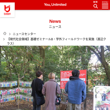
MENU
龍谷大学 You, Unlimited
News
ニュース
HOME
ニュースセンター
【現代社会領域】基礎ゼミナールB・学外フィールドワークを実施（渡辺ク
ラス）