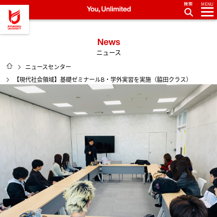
MENU
龍谷大学 You, Unlimited
News
ニュース
HOME
ニュースセンター
【現代社会領域】基礎ゼミナールB・学外実習を実施（脇田クラス）