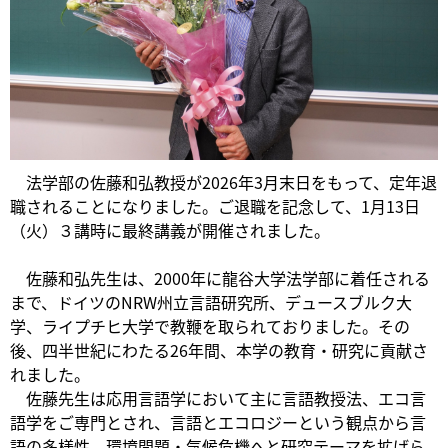
法学部の佐藤和弘教授が2026年3月末日をもって、定年退
職されることになりました。ご退職を記念して、1月13日
（火）３講時に最終講義が開催されました。
佐藤和弘先生は、2000年に龍谷大学法学部に着任される
まで、ドイツのNRW州立言語研究所、デュースブルク大
学、ライプチヒ大学で教鞭を取られておりました。その
後、四半世紀にわたる26年間、本学の教育・研究に貢献さ
れました。
佐藤先生は応用言語学において主に言語教授法、エコ言
語学をご専門とされ、言語とエコロジーという観点から言
語の多様性、環境問題・気候危機へと研究テーマを拡げら