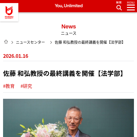
MENU
龍谷大学 You, Unlimited
News
ニュース
HOME
ニュースセンター
佐藤 和弘教授の最終講義を開催【法学部】
2026.01.16
佐藤 和弘教授の最終講義を開催【法学部】
#教育
#研究