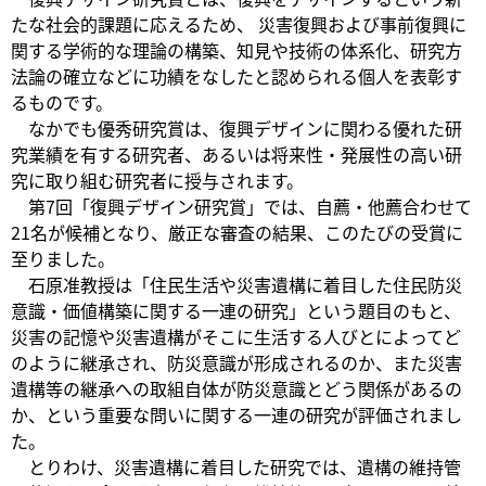
たな社会的課題に応えるため、 災害復興および事前復興に
関する学術的な理論の構築、知見や技術の体系化、研究方
法論の確立などに功績をなしたと認められる個人を表彰す
るものです。
なかでも優秀研究賞は、復興デザインに関わる優れた研
究業績を有する研究者、あるいは将来性・発展性の高い研
究に取り組む研究者に授与されます。
第7回「復興デザイン研究賞」では、自薦・他薦合わせて
21名が候補となり、厳正な審査の結果、このたびの受賞に
至りました。
石原准教授は「住民生活や災害遺構に着目した住民防災
意識・価値構築に関する一連の研究」という題目のもと、
災害の記憶や災害遺構がそこに生活する人びとによってど
のように継承され、防災意識が形成されるのか、また災害
遺構等の継承への取組自体が防災意識とどう関係があるの
か、という重要な問いに関する一連の研究が評価されまし
た。
とりわけ、災害遺構に着目した研究では、遺構の維持管