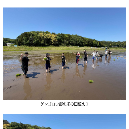
ゲンゴロウ郷の米の田植え１