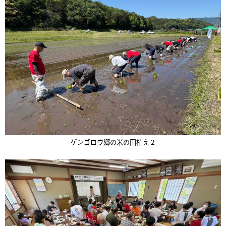
ゲンゴロウ郷の米の田植え２