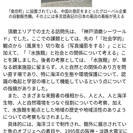
「南京町」に設置されている、中国の意匠をまとったグローバル企業
の自動販売機。その上には多言語表記の日本の薬店の看板が見える
須磨エリアでの主たる訪問先は、「神戸須磨シーワール
ド」でした。ここでの課題としては、先の「『社会学的』
観点から（風景を）切り取る（写真撮影をする）」ことに
加えて、「『水族館』と社会との関係について考える」こ
とを課しました。後者の考察としては、「水族館」が、単
なる娯楽施設に留まらず、人と自然との関係のあり方を問
い直す場であり、特に海洋の生態や環境保護について、認
識の喚起と学習の場として機能しているという点について
の指摘がありました。
また、さまざまな来館者の様相から、人と人、人と海洋
生物、人と自然環境をつなぐ役割についての考察、加え
て、水族館を拠点とした地域の歴史や地域活性のありよう
についての考察もなされました。
具体的には、海洋ゴミで制作され、館外に展示されてい
た魚のオブジェへの着目や、1995年の阪神・淡路大震災に