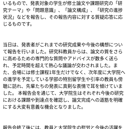
いるもので、発表対象の学生が修士論文や課題研究の「研
究テーマ」や「問題意識」、「論文構成」、「研究の進捗
状況」などを報告し、その報告内容に対する質疑応答に応
じるものです。
当日は、発表者がこれまでの研究成果や今後の構想につい
て報告を行いました。研究科教員からは、論文の質をさら
に高めるための専門的な質問やアドバイスが数多く送ら
れ、予定時間を超えて熱心な議論が交わされました。ま
た、会場には修士課程1年生だけでなく、次年度に大学院へ
の進学を予定している学部の特別留学生や引率の教員も傍
聴に訪れ、先輩たちの発表に真剣な表情で耳を傾けていま
した。 本報告会を通じて、大学院生はそれぞれ今後の研究
における課題や到達点を確認し、論文完成への道筋を明確
にする大変有意義な機会となりました。
報告会終了後には、教員と大学院生の慰労と今後の活躍を