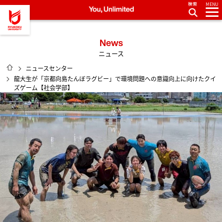
MENU
龍谷大学 You, Unlimited
News
ニュース
HOME
ニュースセンター
龍大生が「京都向島たんぼラグビー」で環境問題への意識向上に向けたクイ
ズゲーム【社会学部】