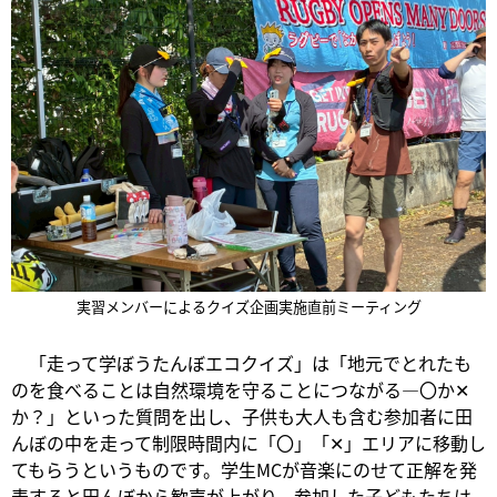
実習メンバーによるクイズ企画実施直前ミーティング
「走って学ぼうたんぼエコクイズ」は「地元でとれたも
のを食べることは自然環境を守ることにつながる—〇か✕
か？」といった質問を出し、子供も大人も含む参加者に田
んぼの中を走って制限時間内に「〇」「✕」エリアに移動し
てもらうというものです。学生MCが音楽にのせて正解を発
表すると田んぼから歓声が上がり、参加した子どもたちは