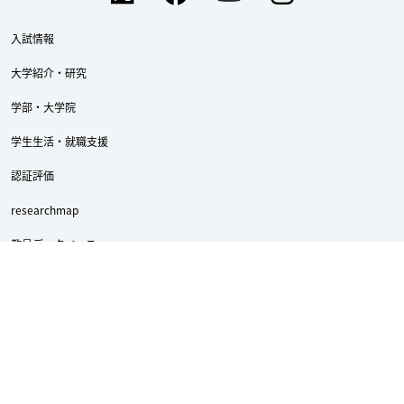
入試情報
大学紹介・研究
学部・大学院
学生生活・就職支援
認証評価
researchmap
教員データベース
webシラバス
教職員Web Mail
ポータルサイト（学内者向け）
龍谷大学への支援（寄付）について