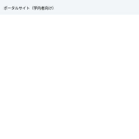
ポータルサイト（学内者向け）
龍谷大学への支援（寄付）について
ReTACTION（リタクション）
Academic Doors
龍谷大学付属 平安高等学校・中学校
採用情報
サイトマップ
サイトポリシー
個人情報保護への取り組み
アクセシビリティについて
龍谷大学
〒612-8577 京都市伏見区深草塚本町67
Twitter
Facebook
YouTube
TEL 075-642-1111 FAX 075-642-8867