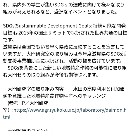
れ、県内外の学生が集いSDGｓの達成に向けて様々な取り
組みが考えられるなど、盛況なイベントとなりました。
SDGs(Sustainmable Development Goals: 持続可能な開発
目標)は2015年の国連サミットで採択された世界共通の目標
です。
滋賀県は全国でもいち早く県政に反映することを宣言して
いますが、大門研究室の取り組みは今年度滋賀県のSDGs活
動支援事業補助金に採択され、活動の幅を広げています。
SDGsを背景にした新しい地域特産作物の可能性に取り組
む大門ゼミの取り組みが今後も期待されます。
大門研究室の取り組み内容 －水田の高度利用と付加価
値を意識した地域特産農作物生産へのチャレンジ－
(参考HP／大門研究
室）:
https://www.agr.ryukoku.ac.jp/laboratory/daimon.h
tml
大門教授のコメント：